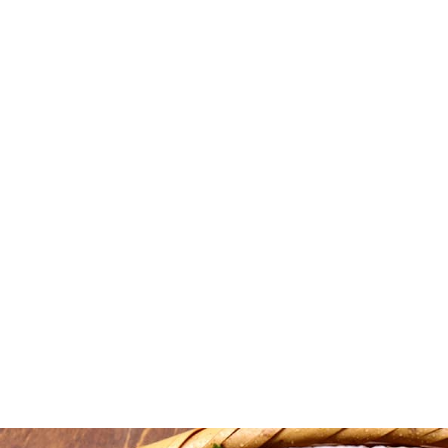
んで下さい↓
切れ
カート
切れ
カート