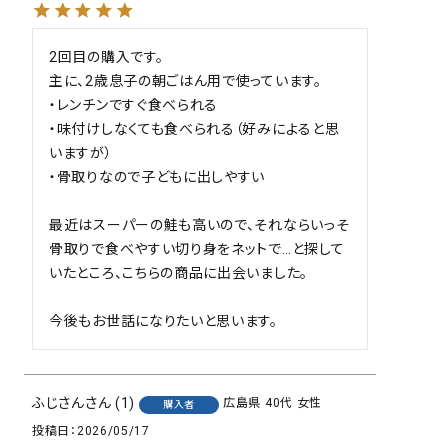
2回目の購入です。

主に、2歳息子の朝ごはん用で使っています。

・レンチンですぐ食べられる

・味付けしなくても食べられる（好みによると思
いますが）

・骨取りなので子どもに出しやすい

最近はスーパーの鮭も高いので、それならいっそ
close
骨取りで食べやすい切り身をネットで…と探して
いたところ、こちらの商品に出会いました。

今後もお世話になりたいと思います。
ふじさん
1
広島県
40代
女性
購入者
投稿日
2026/05/17