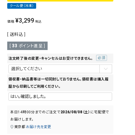
クール便（冷凍）
¥
3,299
価格
税込
送料込
[
33
ポイント進呈 ]
注文終了後の変更・キャンセルはお受けできません。
(必
須)
領収書・納品書等は一切同封しておりません。領収書は購入履
歴から印刷してご利用ください。
本日
14時00分
までのご注文で
2026/08/08（土）
に
宅配便
で
お届けします。
東京都
お届け先を変更