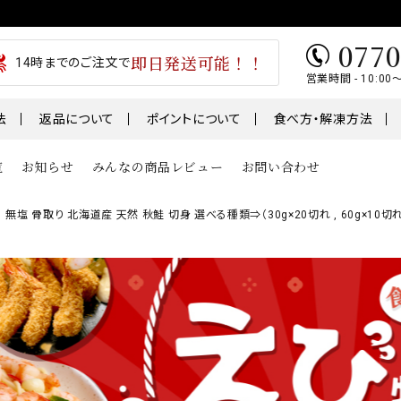
0770
即日発送可能！！
14時までのご注文で
営業時間 - 10:00
法
返品について
ポイントについて
食べ方・解凍方法
覧
お知らせ
みんなの商品レビュー
お問い合わせ
無塩 骨取り 北海道産 天然 秋鮭 切身 選べる種類⇒（30g×20切れ , 60g×1
類
魚
肉・肉加工
1～￥5,000
￥5,001～￥7,000
テ
うなぎ
干物
01～
鮭・サーモン
ギフト
鯖・サバ
卵
おせち
骨取り切身シリーズ