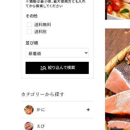
イクラ
※価格は最小値、最大値両方とも入れ
てから検索してください
甘エビ
たらこ・明
その他
ブラックタイガー
送料無料
送料別
並び順
manage_search
絞り込んで検索
カテゴリーから探す
かに
えび