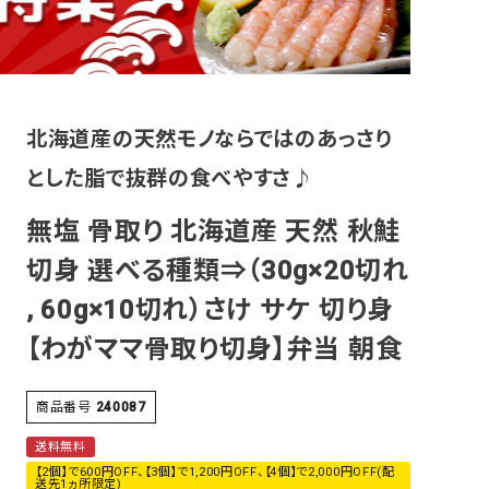
その他
北海道産の天然モノならではのあっさり
とした脂で抜群の食べやすさ♪
無塩 骨取り 北海道産 天然 秋鮭
切身 選べる種類⇒（30g×20切れ
, 60g×10切れ）さけ サケ 切り身
【わがママ骨取り切身】弁当 朝食
商品番号
240087
送料無料
【2個】で600円OFF、【3個】で1,200円OFF、【4個】で2,000円OFF(配
送先1ヵ所限定)