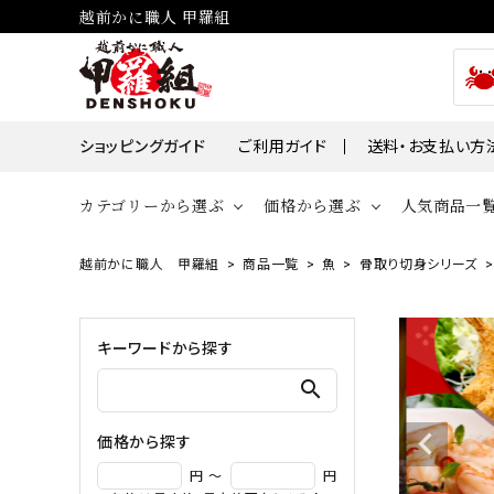
越前かに職人 甲羅組
ショッピングガイド
ご利用ガイド
送料・お支払い方
カテゴリーから選ぶ
価格から選ぶ
人気商品一
越前かに職人 甲羅組
商品一覧
魚
骨取り切身シリーズ
貝
かに
～￥2,000
￥2,00
帆立・ホタ
ズワイガニ
キーワードから探す
￥10,001～￥30,000
￥30,0
牡蠣・カキ
タラバガニ
search
毛ガニ
価格から探す
魚
円 ～
円
えび