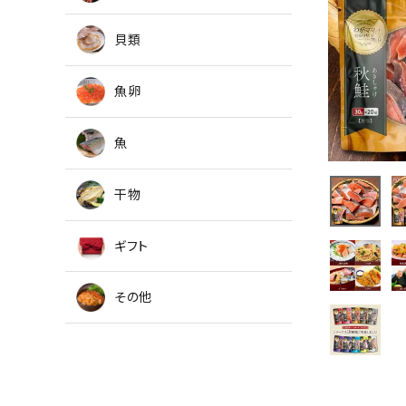
貝類
魚卵
魚
干物
ギフト
その他