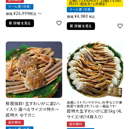
送料無料
【2個】で2,490円OFF、【3個】で4,980
円OFF（配送先1ヵ所限定）
クール便（冷凍）
クール便（冷凍）
¥
26,999
〜
税込
価格
¥
4,980
価格
税込
詳細を見る
詳細を見る
高級レストランやホテル、料亭などの業
鮮度抜群！生ずわいがに姿2ハ
務筋で使用されている一級品です！
イ入り 選べるサイズ⇒特大～
超特大生ずわいがに足5kg（4L
超特大 ゆでガニ
サイズ/約14肩入り）
送料無料
送料無料