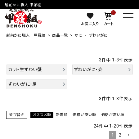
越前かに職人 甲羅組
0
お気に入り
カート
越前かに職人 甲羅組
商品一覧
かに
ずわいがに
3
件中
1
-
3
件表示
カット生ずわい蟹
ずわいがに・姿
ずわいがに・足
3
件中
1
-
3
件表示
並び替え
オススメ順
新着順
価格が安い順
価格が高い順
24
件中
1
-
20
件表示
1
2