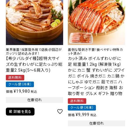
業界激震！採算度外視で店長＠田辺が
面倒な殻剥き不要！食べやすい特殊カ
ガッツリ詰め込みます！
ット済み！
【希少バルダイ種】超特大サイ
カット済み ボイルずわいがに
ズの生ずわいがに足たっぷり総
足 総重量1.2kg（解凍後1kg）
重量2.5kg(5～6肩入り)
かに カニ 蟹 ずわいがに ズワイ
ガニ ボイル 焼きガニ カニ鍋 か
送料無料
にしゃぶ ゆでガニ 茹でガニ ハ
クール便（冷凍）
ーフポーション 殻剥き 海鮮 お
¥
19,980
価格
税込
取り寄せ グルメ ギフト 贈り物
在庫切れ
送料無料
クール便（冷凍）
詳細を見る
¥
9,999
価格
税込
在庫切れ