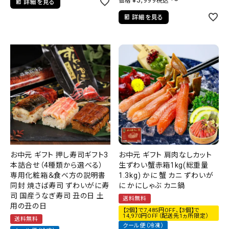
税込
価格
詳細を見る
詳細を見る
お中元 ギフト 押し寿司ギフト3
お中元 ギフト 肩肉なしカット
本詰合せ（4種類から選べる）
生ずわい蟹赤箱1kg(総重量
専用化粧箱＆食べ方の説明書
1.3kg) かに 蟹 カニ ずわいが
同封 焼さば寿司 ずわいがに寿
に かにしゃぶ カニ鍋
司 国産うなぎ寿司 丑の日 土
送料無料
用の丑の日
【2個】で7,485円OFF、【3個】で
14,970円OFF（配送先1ヵ所限定）
送料無料
クール便（冷凍）