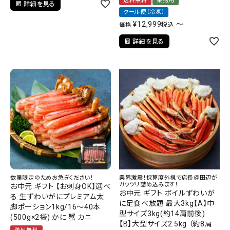
送料無料
業務用
詳細を見る
クール便（冷凍）
¥
12,999
〜
税込
価格
詳細を見る
数量限定のためお急ぎください！
業界激震！採算度外視で店長＠田辺が
ガッツリ詰め込みます！
お中元 ギフト 【お刺身OK】選べ
お中元 ギフト ボイルずわいが
る 生ずわいがにプレミアム太
に足食べ放題 最大3kg【A】中
脚ポーション1kg/16～40本
型サイズ3kg(約14肩前後)
(500g×2袋) かに 蟹 カニ
【B】大型サイズ2.5kg （約8肩