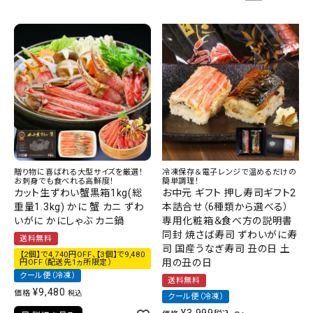
贈り物に喜ばれる大型サイズを厳選！
冷凍保存＆電子レンジで温めるだけの
お刺身でも食べれる高鮮度！
簡単調理！
カット生ずわい蟹黒箱1kg(総
お中元 ギフト 押し寿司ギフト2
重量1.3kg) かに 蟹 カニ ずわ
本詰合せ（6種類から選べる）
いがに かにしゃぶ カニ鍋
専用化粧箱＆食べ方の説明書
同封 焼さば寿司 ずわいがに寿
送料無料
司 国産うなぎ寿司 丑の日 土
【2個】で4,740円OFF、【3個】で9,480
用の丑の日
円OFF（配送先1ヵ所限定）
クール便（冷凍）
送料無料
¥
9,480
価格
税込
クール便（冷凍）
¥
3,999
〜