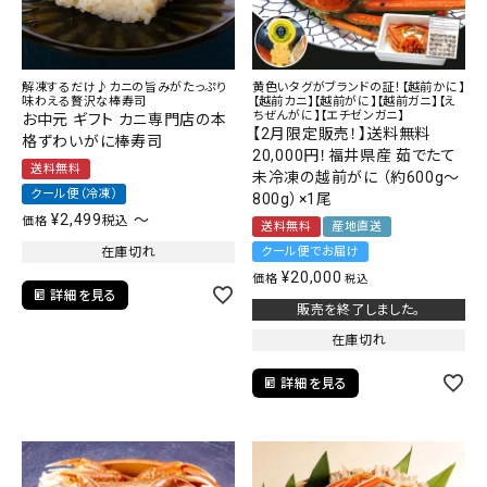
解凍するだけ♪カニの旨みがたっぷり
黄色いタグがブランドの証！【越前かに】
味わえる贅沢な棒寿司
【越前カニ】【越前がに】【越前ガニ】【え
ちぜんがに】【エチゼンガニ】
お中元 ギフト カニ専門店の本
【2月限定販売！】送料無料
格ずわいがに棒寿司
20,000円！福井県産 茹でたて
送料無料
未冷凍の越前がに （約600g～
クール便（冷凍）
800g）×1尾
¥
2,499
〜
税込
価格
送料無料
産地直送
在庫切れ
クール便でお届け
¥
20,000
価格
税込
詳細を見る
販売を終了しました。
在庫切れ
詳細を見る