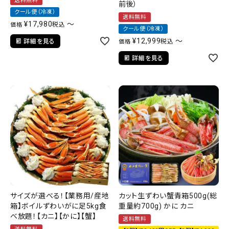
送料無料
前後）
クール便（冷凍）
送料無料
¥
17,980
〜
税込
価格
クール便（冷凍）
¥
12,999
〜
詳細を見る
税込
価格
詳細を見る
サイズが選べる！【業務用/産地
カット生ずわい蟹青箱500g(総
箱】ボイルずわいがに足5kg食
重量約700g) かに カニ
べ放題！【カニ】【かに】【蟹】
送料無料