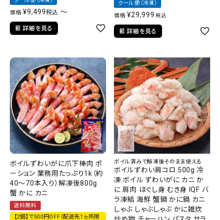
クール便（冷凍）
クール便（冷凍）
¥
9,499
〜
税込
価格
¥
29,999
価格
税込
詳細を見る
詳細を見る
ボイル済みで解凍後そのまま使える
ボイルずわいがに爪下棒肉 ポ
ボイルずわい肩コロ 500g 冷
ーション 業務用たっぷり1k（約
凍 ボイル ずわいがに カニ か
40～70本入り）解凍後800g
に 肩肉 ほぐし身 むき身 IQF バ
蟹 かに カニ
ラ凍結 海鮮 蟹鍋 かに鍋 カニ
送料無料
しゃぶ しゃぶしゃぶ かに雑炊
【2個】で500円OFF（配送先1ヵ所限
炒め物 チャーハン パスタ サラ