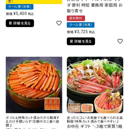
定）
ダ 便利 時短 業務用 家庭用 お
クール便（冷凍）
取り寄せ
¥
5,400
価格
税込
送料無料
詳細を見る
クール便（冷凍）
¥
3,725
価格
税込
詳細を見る
ボイル＆特殊カット済みだから解凍す
迷ったらコレ！お刺身でも食べられる高
るだけ手間いらず！念願のカニ食べ放
鮮度！特殊カット済みで食べやすい♪
題♪
お中元 ギフト ＼3箱で実質1箱