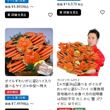
クール便（冷凍）
¥
14,970
価格
税込
¥
4,840
〜
税込
価格
詳細を見る
詳細を見る
カニミソたっぷり♪
ボイルずわいがに姿2ハイ入り
【メガ盛3kg】選べる ボイルず
選べるサイズ⇒中型～特大
わいがに姿5～7ハイ ※業務用
送料無料
産地箱のため食べ方の説明書
クール便（冷凍）
は同封不可 カニ かに 蟹 ズワ
¥
7,499
〜
イガニ ゆでガニ
税込
価格