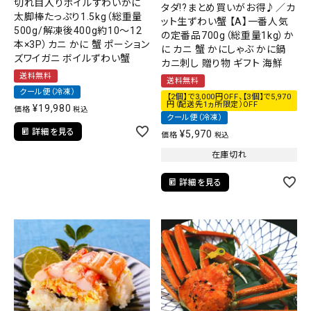
切れ目入りボイルずわいがに
タダ!?まとめ買いがお得♪／カ
太脚棒たっぷり1.5kg（総重量
ット生ずわい蟹 【A】一番人気
500g/解凍後400g約10～12
の定番品700g（総重量1kg）か
本×3P）カニ かに 蟹 ポーション
に カニ 蟹 かにしゃぶ かに鍋
ズワイガニ ボイルずわい蟹
カニ刺し 贈り物 ギフト 海鮮
送料無料
送料無料
クール便（冷凍）
【2個】で3,000円OFF、【3個】で5,970
円（配送先1ヵ所限定）OFF
¥
19,980
価格
税込
クール便（冷凍）
詳細を見る
¥
5,970
価格
税込
在庫切れ
詳細を見る