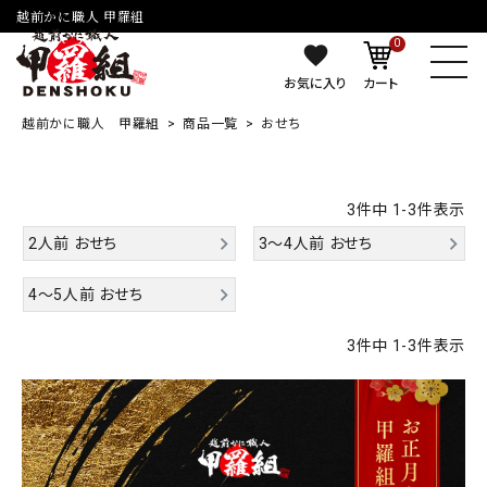
越前かに職人 甲羅組
0
お気に入り
カート
越前かに職人 甲羅組
商品一覧
おせち
3
件中
1
-
3
件表示
2人前 おせち
3～4人前 おせち
4～5人前 おせち
3
件中
1
-
3
件表示