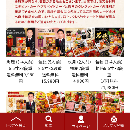
角鹿（3-4人前）
気比（5人前）
水月（2人前）
若狭（3-4人前）
6.5寸×3段重
8.5寸×3段重
桐箱2段重
桐箱6.5寸×3段
送料無料9,980
送料無料
送料無料
重
円
15,980円
14,980円
送料無料
21,980円
越前（5人前）
野坂（3-4人前）
九頭竜（3-4人
神楽（3人前）
トップへ戻る
検索
メルマガ登録
マイページ