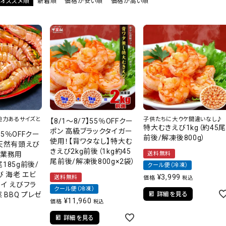
オススメ順
新着順
価格が安い順
価格が高い順
太子
迫力あるサイズと
子供たちに大ウケ間違いなし♪
【8/1～8/7】55％OFFクー
特大むきえび1kg（約45
ポン 高級ブラックタイガー
】55％OFFクー
前後/解凍後800g）
使用！【背ワタなし】特大む
 天然有頭えび
きえび2kg前後（1kg約45
 業務用
送料無料
尾前後/解凍後800g×2袋）
1尾185g前後/
クール便（冷凍）
び 海老 エビ
¥
3,999
送料無料
価格
税込
イ えびフラ
クール便（冷凍）
 BBQ プレゼ
詳細を見る
¥
11,960
価格
税込
詳細を見る