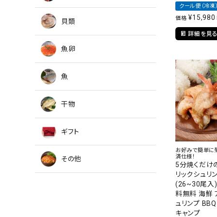
クール便（冷凍
¥
15,980
価格
貝類
詳細を見
魚卵
魚
干物
ギフト
お好みで簡単に
済仕様！
その他
5分焼くだけ
リックシュリン
(26~30尾入
料無料 海鮮 
ュリンプ BB
キャンプ