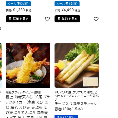
クール便（冷凍）
クール便（冷凍）
¥
1,380
¥
4,499
価格
価格
税込
税込
詳細を見る
詳細を見る
勝
高級ブラックタイガー使用！
パリパリの皮、プリプリの海老、と
ろけるチーズのハーモニーが最高
極上 海老天ぷら 10尾 ブラ
♪
く
ックタイガー 冷凍 えび エ
チーズ入り海老スティック
ビ 海老 えび天 天ぷら え
春巻180g(15本)
リ
び天ぷら てんぷら 海老天
テ
送料+1,100円