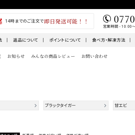
0770
即日発送可能！！
14時までのご注文で
営業時間 - 10:00
法
返品について
ポイントについて
食べ方・解凍方法
覧
お知らせ
みんなの商品レビュー
お問い合わせ
類
魚
肉・肉加工
1～￥5,000
￥5,001～￥7,000
テ
うなぎ
干物
01～
鮭・サーモン
ブラックタイガー
甘エビ
ギフト
鯖・サバ
卵
おせち
骨取り切身シリーズ