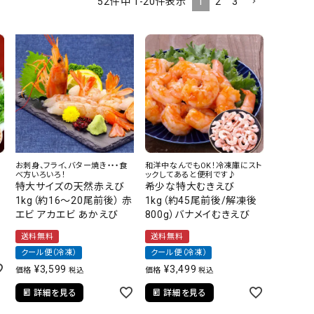
1
2
3
52
件中
1
-
20
件表示
その他
お刺身、フライ、バター焼き・・・食
和洋中なんでもOK！冷凍庫にスト
べ方いろいろ！
ックしてあると便利です♪
尾
特大サイズの天然赤えび
希少な特大むきえび
1kg（約16～20尾前後） 赤
1kg（約45尾前後/解凍後
エビ アカエビ あかえび
800g）バナメイむきえび
送料無料
送料無料
クール便（冷凍）
クール便（冷凍）
¥
3,599
¥
3,499
価格
価格
税込
税込
詳細を見る
詳細を見る