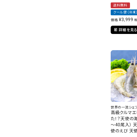
送料無料
クール便（冷凍
¥
3,999
価格
詳細を見
世界の一流シェ
高級クルマエ
た！？天使の海
～40尾入） 
使のえび 天