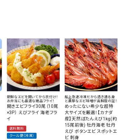
新鮮なエビを開いてから衣付け！
船上急速冷凍だから透き通る身
お弁当にも最適な絶品フライ！
と濃厚なエビ味噌が高鮮度の証！
開きエビフライ30尾（10尾
めったにない希少な超特
×3P） えびフライ 海老フラ
大サイズを厳選！【カナダ
イ
産】天然ぼたんえび1kg(約
15尾前後) 牡丹海老 牡丹
送料無料
えび ボタンエビ スポットエ
クール便（冷凍）
ビ 刺身