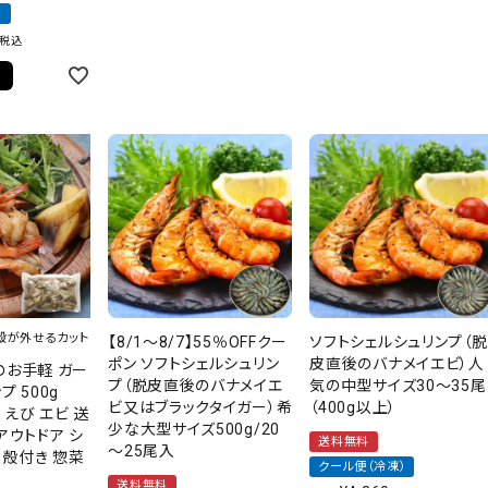
）
税込
る
殻が外せるカット
【8/1～8/7】55％OFFクー
ソフトシェルシュリンプ（脱
ポン ソフトシェルシュリン
皮直後のバナメイエビ）人
のお手軽 ガー
プ（脱皮直後のバナメイエ
気の中型サイズ30～35尾
プ 500g
ビ又はブラックタイガー）希
（400g以上）
) えび エビ 送
少な大型サイズ500g/20
アウトドア シ
送料無料
～25尾入
Q 殻付き 惣菜
クール便（冷凍）
送料無料