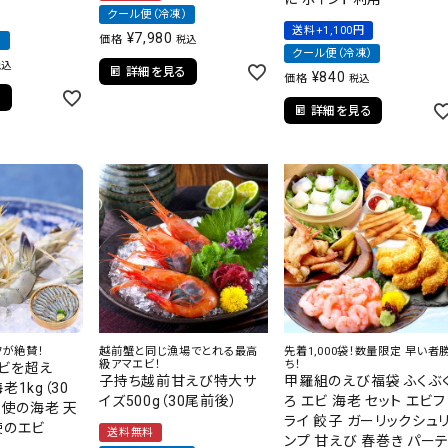
クール便（冷凍）
送料+1,100円
¥
7,980
価格
）
税込
クール便（冷凍）
税込
詳細を見る
¥
840
価格
税込
る
詳細を見る
フが絶賛！
越前蟹と同じ漁場でとれる最高
先着1,000袋！数量限定 早い者
級アマエビ！
ち！
ビを超え
子持ち越前甘えび特大サ
甲羅組のえび福袋 ふくぶ
老1kg（30
イズ500g（30尾前後）
ろ エビ 海老 セット エビフ
天使の海老 天
ライ 餃子 ガーリックシュ
使のエビ
送料無料
ンプ 甘えび 春巻き パー