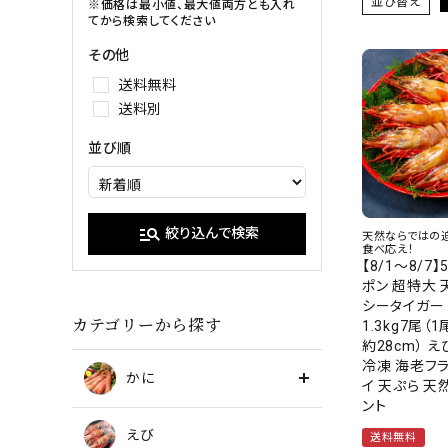
並び替え
イクラ
※価格は最小値、最大値両方とも入れ
てから検索してください
甘エビ
たらこ・明
その他
ブラックタイガー
送料無料
送料別
並び順
manage_search
絞り込んで検索
天然ならではの
食べ応え！
【8/1～8/7
ポン 超特大
シータイガー
カテゴリーから探す
1.3kg7尾（
約28cm） え
冷凍 海老フラ
かに
イ 天ぷら 天然
ント
えび
送料無料