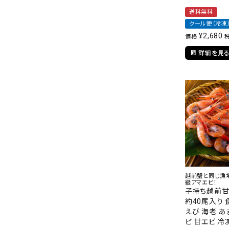
送料無料
クール便（冷凍
¥
2,680
価格
詳細を見
越前蟹と同じ漁
級アマエビ！
子持ち越前甘え
約40尾入り 
えび 海老 あ
ビ 甘エビ 冷