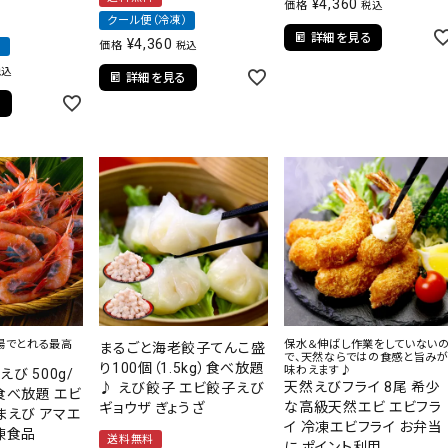
¥
4,360
価格
税込
クール便（冷凍）
詳細を見る
¥
4,360
価格
）
税込
税込
詳細を見る
る
場でとれる最高
保水＆伸ばし作業をしていない
まるごと海老餃子てんこ盛
で、天然ならではの食感と旨み
り100個（1.5kg）食べ放題
味わえます♪
び 500g/
天然えびフライ 8尾 希少
♪ えび餃子 エビ餃子えび
食べ放題 エビ
な高級天然エビ エビフラ
ギョウザ ぎょうざ
まえび アマエ
イ 冷凍エビフライ お弁当
凍食品
送料無料
に ポイント利用