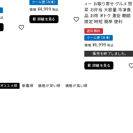
クール便（冷凍）
ィー お取り寄せ グルメ 惣
¥
4,999
菜 お弁当 大容量 冷凍食
価格
税込
）
品 お得 オトク 激安 期間
税込
詳細を見る
限定 時短 簡単 便利
る
送料無料
クール便（冷凍）
¥
6,999
価格
税込
販売を終了しました。
詳細を見る
オススメ順
新着順
価格が安い順
価格が高い順