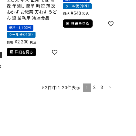
エビ天 年末 正月 そば 蕎
麦 年越し 簡単 時短 薄衣
クール便（冷凍）
おかず お惣菜 天むす うど
¥
540
価格
税込
ん 鍋 業務用 冷凍食品
詳細を見る
送料+1,100円
クール便（冷凍）
¥
2,200
価格
税込
詳細を見る
1
2
3
52
件中
1
-
20
件表示