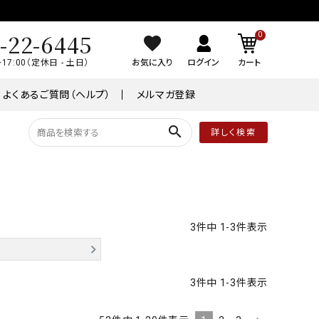
-22-6445
0
～17:00（定休日 - 土日）
お気に入り
ログイン
カート
よくあるご質問（ヘルプ）
メルマガ登録
search
詳しく検索
品
常温商品
￥8,001～￥10,000
ケーキ
3
件中
1
-
3
件表示
ワイン
3
件中
1
-
3
件表示
業務用