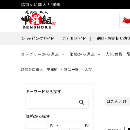
越前かに職人 甲羅組
ショッピングガイド
ご利用ガイド
送料・お支払い方
カテゴリーから選ぶ
価格から選ぶ
人気商品一
越前かに職人 甲羅組
商品一覧
えび
貝
かに
～￥2,000
￥2,00
帆立・ホタ
ズワイガニ
キーワードから探す
￥10,001～￥30,000
￥30,0
牡蠣・カキ
タラバガニ
search
ぼたんえび
毛ガニ
価格から探す
魚
円 ～
円
えび