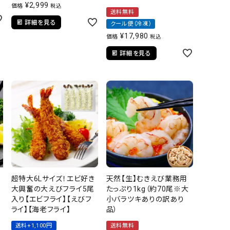
¥
2,999
価格
税込
送料無料
詳細を見る
クール便（冷凍）
¥
17,980
価格
税込
詳細を見る
の
超特大6Lサイズ！エビ好き
天然【生】むきえび業務用
が
大興奮の大えびフライ5尾
たっぷり1kg（約70尾※大
入り【エビフライ】【えびフ
小バラツキありの訳あり
ライ】【海老フライ】
品）
送料+1,100円
送料無料