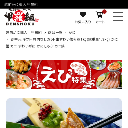
越前かに職人 甲羅組
0
お気に入り
カート
越前かに職人 甲羅組
商品一覧
かに
お中元 ギフト 肩肉なしカット生ずわい蟹赤箱1kg(総重量1.3kg) かに
蟹 カニ ずわいがに かにしゃぶ カニ鍋