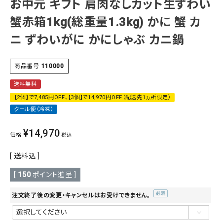
お中元 ギフト 肩肉なしカット生ずわい
蟹赤箱1kg(総重量1.3kg) かに 蟹 カ
ニ ずわいがに かにしゃぶ カニ鍋
商品番号
110000
送料無料
【2個】で7,485円OFF、【3個】で14,970円OFF（配送先1ヵ所限定）
クール便（冷凍）
¥
14,970
価格
税込
送料込
[
150
ポイント進呈 ]
注文終了後の変更・キャンセルはお受けできません。
(必
須)