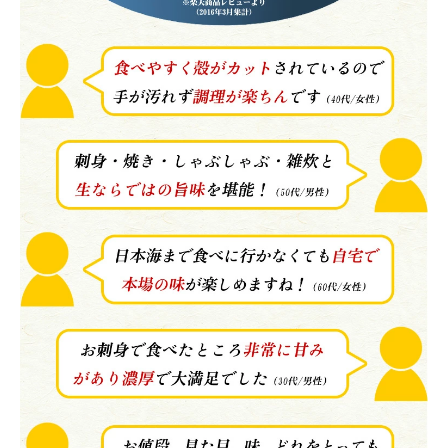
close
注文終了後の変更・キャンセルはお受けできません。
(必
須)
領収書・納品書等は一切同封しておりません。領収書は購入履歴
から印刷してご利用ください。