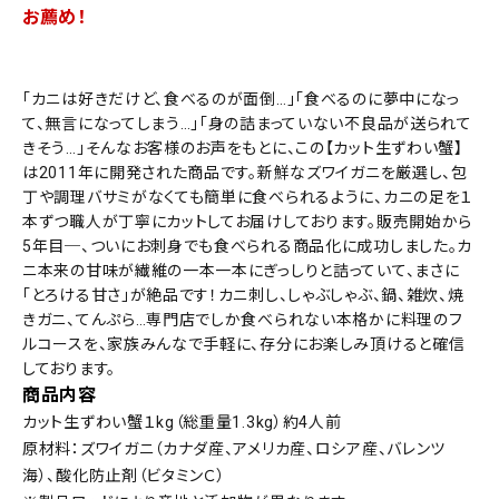
お薦め！
「カニは好きだけど、食べるのが面倒…」「食べるのに夢中になっ
て、無言になってしまう…」「身の詰まっていない不良品が送られて
きそう…」そんなお客様のお声をもとに、この【カット生ずわい蟹】
は2011年に開発された商品です。新鮮なズワイガニを厳選し、包
丁や調理バサミがなくても簡単に食べられるように、カニの足を１
本ずつ職人が丁寧にカットしてお届けしております。販売開始から
5年目─、ついにお刺身でも食べられる商品化に成功しました。カ
ニ本来の甘味が繊維の一本一本にぎっしりと詰っていて、まさに
「とろける甘さ」が絶品です！カニ刺し、しゃぶしゃぶ、鍋、雑炊、焼
きガニ、てんぷら…専門店でしか食べられない本格かに料理のフ
ルコースを、家族みんなで手軽に、存分にお楽しみ頂けると確信
しております。
商品内容
カット生ずわい蟹１kg（総重量1.3kg）約4人前
原材料：ズワイガニ（カナダ産、アメリカ産、ロシア産、バレンツ
海）、酸化防止剤（ビタミンＣ）