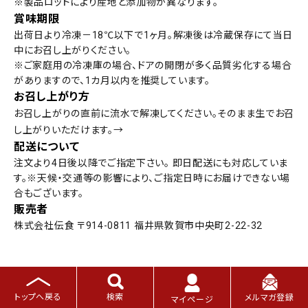
※製品ロッドにより産地と添加物が異なります。
賞味期限
出荷日より冷凍－18℃以下で1ヶ月。解凍後は冷蔵保存にて当日
中にお召し上がりください。
※ご家庭用の冷凍庫の場合、ドアの開閉が多く品質劣化する場合
がありますので、1カ月以内を推奨しています。
お召し上がり方
お召し上がりの直前に流水で解凍してください。そのまま生でお召
し上がりいただけます。→
配送について
注文より4日後以降でご指定下さい。 即日配送にも対応していま
す。※天候・交通等の影響により、ご指定日時にお届けできない場
合もございます。
販売者
株式会社伝食 〒914-0811 福井県敦賀市中央町2-22-32
関連商品
トップへ戻る
検索
メルマガ登録
マイページ