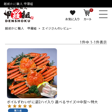
越前かに職人 甲羅組
0
お気に入り
カート
越前かに職人 甲羅組
エイジさんのレビュー
1
件中
1
-
1
件表示
ボイルずわいがに姿2ハイ入り 選べるサイズ⇒中型～特大
購入者