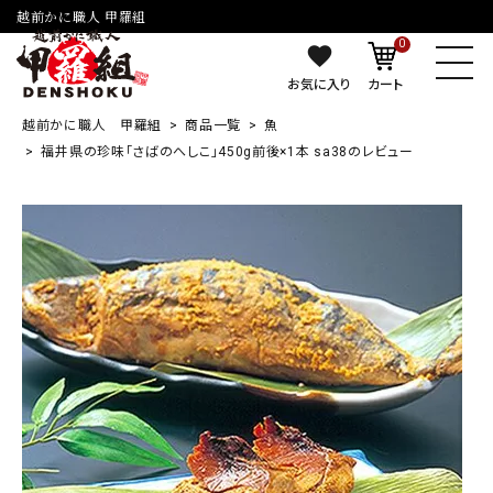
越前かに職人 甲羅組
0
お気に入り
カート
越前かに職人 甲羅組
商品一覧
魚
福井県の珍味「さばのへしこ」450g前後×1本 sa38のレビュー