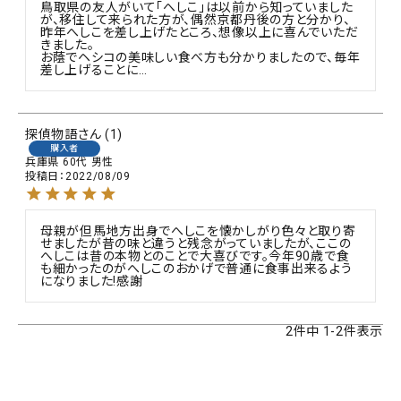
鳥取県の友人がいて「へしこ」は以前から知っていました
が、移住して来られた方が、偶然京都丹後の方と分かり、
昨年へしこを差し上げたところ、想像以上に喜んでいただ
きました。

お蔭でヘシコの美味しい食べ方も分かりましたので、毎年
差し上げることに…
探偵物語
1
購入者
兵庫県
60代
男性
投稿日
2022/08/09
母親が但馬地方出身でへしこを懐かしがり色々と取り寄
せましたが昔の味と違うと残念がっていましたが、ここの
へしこは昔の本物とのことで大喜びです。今年90歳で食
も細かったのがへしこのおかげで普通に食事出来るよう
になりました!感謝
2
件中
1
-
2
件表示