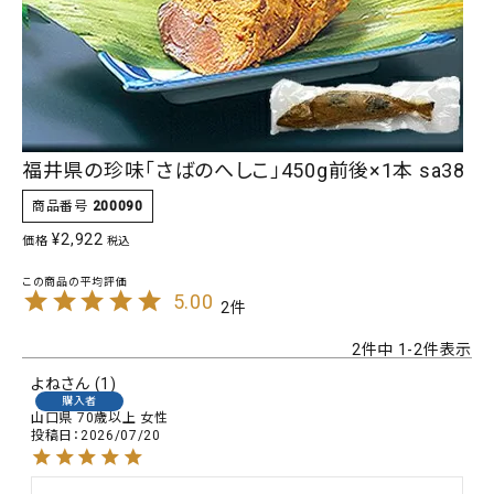
福井県の珍味「さばのへしこ」450g前後×1本 sa38
商品番号
200090
¥
2,922
価格
税込
5.00
2
2
件中
1
-
2
件表示
よね
1
購入者
山口県
70歳以上
女性
投稿日
2026/07/20