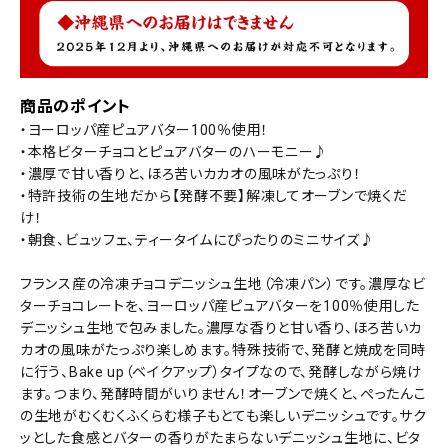
商品のポイント
・ヨーロッパ産ピュアバター100％使用！
・本格ビターチョコとピュアバターのハーモニー♪
・濃厚で甘い香りと、ほろ苦いカカオの風味がたっぷり！
・特許技術の生地だから【発酵不要】解凍してオーブンで焼くだ
け！
・朝食、ビュッフェ、ティータイムにぴったりのミニサイズ♪
フランス産の冷凍チョコデニッシュ生地（冷凍パン）です。濃厚なビ
ターチョコレートを、ヨーロッパ産ピュアバターを100％使用した
デニッシュ生地で包みました。濃厚な香りと甘い香り、ほろ苦いカ
カオの風味がたっぷり楽しめます。特殊技術で、発酵と焼成を同時
に行う、Bake up（ベイクアップ）タイプなので、発酵しながら焼け
ます。つまり、発酵時間がいりません！オーブンで焼くと、ぺったんこ
の生地がむくむくふくらむ様子もとても楽しいデニッシュです。サク
ッとした食感とバターの香りがたまらないデニッシュ生地に、ビタ