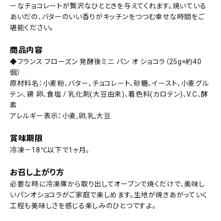
ーなチョコレートが贅沢なひとときを与えてくれます。焼いている
あいだの、バターのいい香りがキッチンをつつむ幸せな時間をご
堪能ください。
商品内容
◆フランス フローズン 発酵後ミニ パン オ ショコラ（25g×約40
個）
原材料名：小麦粉、バター、チョコレート、砂糖、イースト、小麦グル
テン、鶏 卵、食塩 / 乳化剤(大豆由来)、着色料(カロテン)、V.C、酵
素
アレルギー表示：小麦,卵,乳,大豆
賞味期限
冷凍－18℃以下で1ヶ月。
お召し上がり方
必要な時に冷凍庫から取り出してオーブンで焼くだけで、美味し
いパンオショコラがご家庭で楽しめます。生地が焼きあがっていく
工程も美味しさを感じる楽しみのひとつですよ。