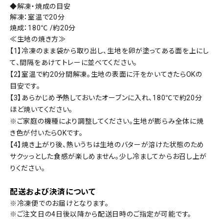
◆解凍・焼成の目安
解凍：室温で20分
焼成：180℃ /約20分
≪生地の焼き方≫
【1】冷凍のまま袋から取り出し、生地を卵が塗ってある面を上にし
て、間隔をあけてトレーに並べてください。
【2】室温で約20分間解凍。生地の表面に汗をかいてきたらOKの
目安です。
【3】あらかじめ予熱しておいたオーブンに入れ、180℃で約20分
ほど焼いてください。
※ご家庭の機種により調整してください。生地が膨らみ全体に焼
き色が付いたらOKです。
【4】焼き上がり後、熱いうちは生地のバターが溶けた状態のため
サクッっとした食感が楽しめません。少し冷ましてからお召し上が
りください。
配送および決済について
※冷凍便でのお届けとなります。
※ご注文日の4日後以降から配送日時のご指定が可能です。