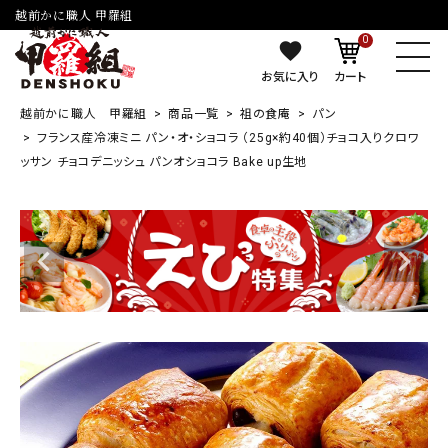
越前かに職人 甲羅組
0
お気に入り
カート
越前かに職人 甲羅組
商品一覧
祖の食庵
パン
フランス産冷凍ミニ パン・オ・ショコラ （25g×約40個）チョコ入りクロワ
ッサン チョコデニッシュ パンオショコラ Bake up生地