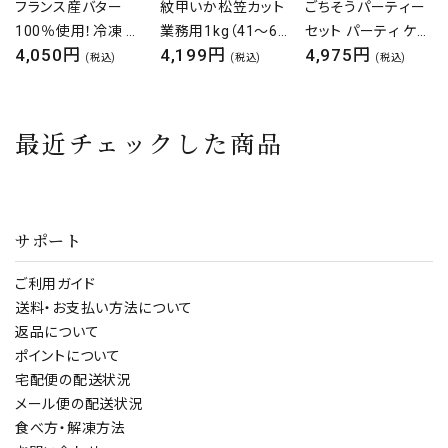
紋甲いか松笠カット
ごちそうパーティー
国産＆天然 無塩 骨
業務用1kg（41～60
セット パーティ ケー
取りぶり ブリ 鰤 切
4,199円
4,975円
5,980円
個入り）
キ ローストチキン
身1kg食べ放題（約
(税込)
(税込)
(税込)
ロティサリーチキン
60g×約16枚）切り
チキン ピザ チーズ
身
冷凍 鶏肉 お祝い お
最近チェックした商品
取り寄せ グルメ 人
気 定番
サポート
ご利用ガイド
送料・お支払い方法について
返品について
ポイントについて
宅配便の配送状況
メール便の配送状況
食べ方・解凍方法