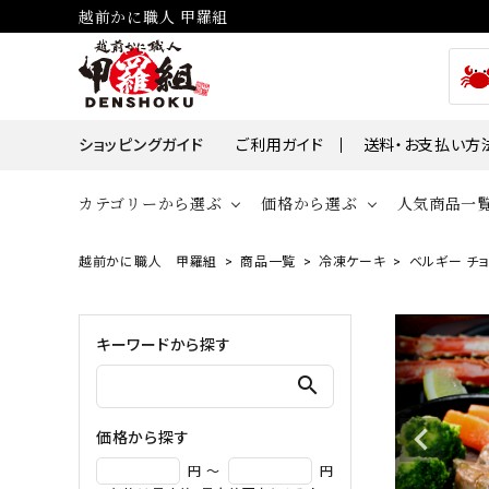
越前かに職人 甲羅組
ショッピングガイド
ご利用ガイド
送料・お支払い方
カテゴリーから選ぶ
価格から選ぶ
人気商品一
越前かに職人 甲羅組
商品一覧
冷凍ケーキ
ベルギー チョ
貝
かに
～￥2,000
￥2,00
帆立・ホタ
ズワイガニ
キーワードから探す
￥10,001～￥30,000
￥30,0
牡蠣・カキ
タラバガニ
search
毛ガニ
価格から探す
魚
円 ～
円
えび