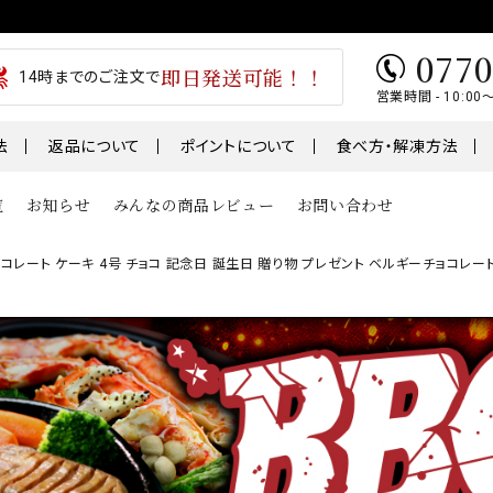
0770
即日発送可能！！
14時までのご注文で
営業時間 - 10:00
法
返品について
ポイントについて
食べ方・解凍方法
覧
お知らせ
みんなの商品レビュー
お問い合わせ
コレート ケーキ 4号 チョコ 記念日 誕生日 贈り物 プレゼント ベルギーチョコレー
類
魚
肉・肉加工
1～￥5,000
￥5,001～￥7,000
テ
うなぎ
干物
01～
鮭・サーモン
ギフト
鯖・サバ
卵
おせち
骨取り切身シリーズ