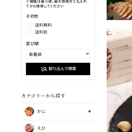
イクラ
※価格は最小値、最大値両方とも入れ
てから検索してください
甘エビ
たらこ・明
その他
ブラックタイガー
送料無料
送料別
並び順
manage_search
絞り込んで検索
カテゴリーから探す
かに
えび