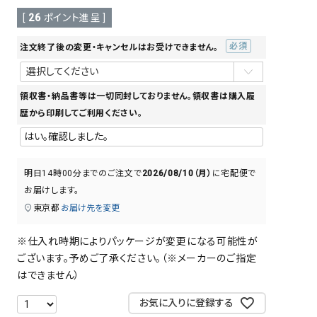
[
26
ポイント進呈 ]
注文終了後の変更・キャンセルはお受けできません。
(必
須)
領収書・納品書等は一切同封しておりません。領収書は購入履
歴から印刷してご利用ください。
明日
14時00分
までのご注文で
2026/08/10（月）
に
宅配便
で
お届けします。
東京都
お届け先を変更
※仕入れ時期によりパッケージが変更になる可能性が
ございます。予めご了承ください。（※メーカーのご指定
はできません）
お気に入りに登録する