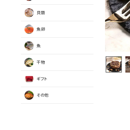
貝類
魚卵
魚
干物
ギフト
その他