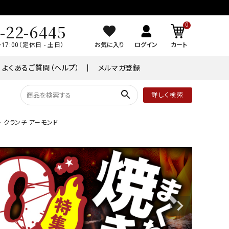
-22-6445
0
～17:00（定休日 - 土日）
お気に入り
ログイン
カート
よくあるご質問（ヘルプ）
メルマガ登録
search
詳しく検索
ト クランチ アーモンド
品
常温商品
￥8,001～￥10,000
ケーキ
ワイン
業務用