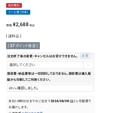
送料無料
クール便（冷凍）
¥
2,688
価格
税込
送料込
[
27
ポイント進呈 ]
注文終了後の変更・キャンセルはお受けできません。
(必
須)
領収書・納品書等は一切同封しておりません。領収書は購入履
歴から印刷してご利用ください。
本日
14時00分
までのご注文で
2026/08/08（土）
に
宅配便
で
お届けします。