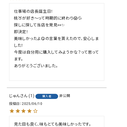
仕事場の店長誕生日！

桃🍑が好き〜って時期的に終わり😱💦

探しに探して当店を発見👀✨

即決定！

美味しかったよ😋の言葉を貰えたので、安心しま
した！

今度は自分用に購入してみようかな？って思って
ます。

ありがとうございました。

close
じゅん
1
非公開
購入者
投稿日
2025/06/10
見た目も良く、味もとても美味しかったです。