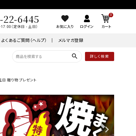
-22-6445
0
～17:00（定休日 - 土日）
お気に入り
ログイン
カート
よくあるご質問（ヘルプ）
メルマガ登録
search
詳しく検索
品
常温商品
生日 贈り物 プレゼント
￥8,001～￥10,000
ケーキ
ワイン
業務用