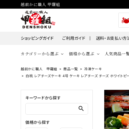
越前かに職人 甲羅組
ショッピングガイド
ご利用ガイド
送料・お支払い方
カテゴリーから選ぶ
価格から選ぶ
人気商品一
越前かに職人 甲羅組
商品一覧
冷凍ケーキ
貝
かに
白桃 レアチーズケーキ 4号 ケーキ レアチーズ チーズ ホワイトピー
～￥2,000
￥2,00
帆立・ホタ
ズワイガニ
￥10,001～￥30,000
￥30,0
キーワードから探す
牡蠣・カキ
タラバガニ
search
毛ガニ
魚
価格から探す
えび