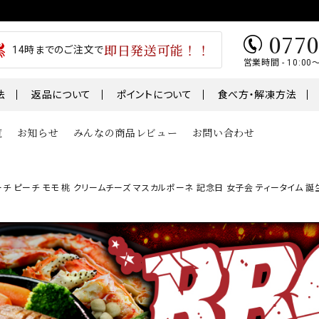
0770
即日発送可能！！
14時までのご注文で
営業時間 - 10:00
法
返品について
ポイントについて
食べ方・解凍方法
覧
お知らせ
みんなの商品レビュー
お問い合わせ
類
魚
肉・肉加工
チ ピーチ モモ 桃 クリームチーズ マスカルポーネ 記念日 女子会 ティータイム 誕
1～￥5,000
￥5,001～￥7,000
テ
うなぎ
干物
01～
鮭・サーモン
ギフト
鯖・サバ
卵
おせち
骨取り切身シリーズ