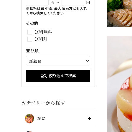
イクラ
円 ～
円
※価格は最小値、最大値両方とも入れ
甘エビ
たらこ・明
てから検索してください
ブラックタイガー
その他
送料無料
送料別
並び順
manage_search
絞り込んで検索
カテゴリーから探す
かに