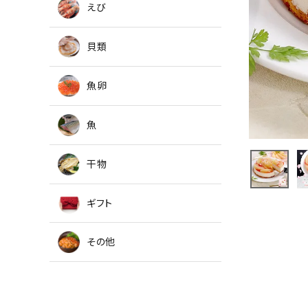
えび
貝類
魚卵
魚
干物
ギフト
その他