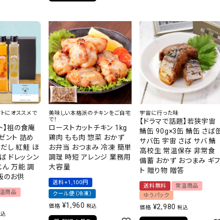
フトにオススメで
美味しい本格派のチキンをご自宅
宇宙に行った味
で！
【ドラマで話題】若狭宇宙
ト】祖の食庵
ローストカットチキン 1kg
鯖缶 90g×3缶 鯖缶 さば
ゼント 詰め
鶏肉 もも肉 惣菜 おかず
サバ缶 宇宙 さば サバ 鯖
だし 紅鮭 ほ
お弁当 おつまみ 冷凍 簡単
高校生 常温保存 非常食
さば ドレッシン
調理 時短 アレンジ 業務用
備蓄 おかず おつまみ ギ
じん 万能 調
大容量
ト 贈り物 贈答
ご飯のお供
送料+1,100円
送料無料
常温商品
温商品
クール便（冷凍）
ゆうパック
¥
1,960
価格
¥
2,980
税込
価格
税込
税込