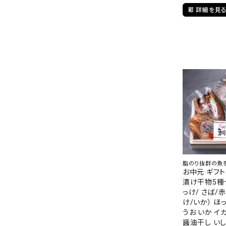
詳細を見
脂のり抜群の魚
お中元 ギフ
漬け干物5種
っけ/ さば/
け/いか） ほ
うお いか イ
醤油干し い