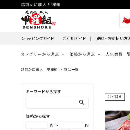
越前かに職人 甲羅組
ショッピングガイド
ご利用ガイド
送料・お支払い方
カテゴリーから選ぶ
価格から選ぶ
人気商品一
越前かに職人 甲羅組
商品一覧
貝
かに
～￥2,000
￥2,00
帆立・ホタ
ズワイガニ
キーワードから探す
￥10,001～￥30,000
￥30,0
並び替え
牡蠣・カキ
タラバガニ
search
毛ガニ
価格から探す
魚
円 ～
円
えび