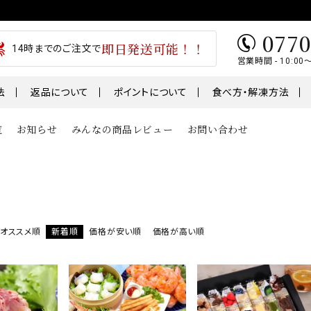
0770
即日発送可能！！
14時までのご注文で
営業時間 - 10:00
法
返品について
ポイントについて
食べ方・解凍方法
覧
お知らせ
みんなの商品レビュー
お問い合わせ
類
魚
肉・肉加工
1～￥5,000
￥5,001～￥7,000
テ
うなぎ
干物
01～
オススメ順
新着順
価格が安い順
価格が高い順
鮭・サーモン
ギフト
鯖・サバ
卵
おせち
骨取り切身シリーズ