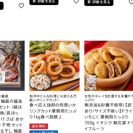
詳細を見る
詳細を見る
る
を厳選
和洋中どんな料理にも使える万
女性のキレイを応援する栄養が
能いかリングカット！
っぷり！
ト 輪島の醤油
食べ応え抜群の肉厚いか
無添加＆砂糖不使用！【訳
セット （縞ほ
リングカット業務用たっぷ
あり/サイズ不揃い】ドライ
赤魚/真ほっ
り1kg食べ放題♪
いちじく 業務用たっぷり
っけ さば あか
700g イチジク 無花果 ド
カ 干物 セット
送料無料
イフルーツ
しる干し 輪島