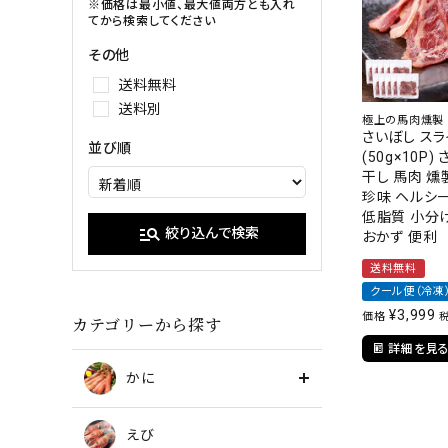
イクラ
※価格は最小値、最大値両方とも入れ
てから検索してください
甘エビ
たらこ・明
その他
ブラックタイガー
送料無料
送料別
極上の馬肉燻製
さいぼし スライ
並び順
(50g×10P)
干し 馬肉 燻
珍味 ヘルシ
低脂質 小分け
manage_search
絞り込んで検索
おかず 便利
送料無料
クール便（冷凍
¥
3,999
価格
カテゴリーから探す
詳細を見
かに
えび