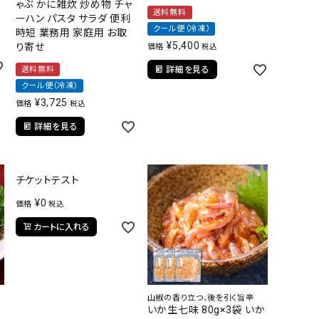
ゃぶ かに雑炊 炒め物 チャ
送料無料
ーハン パスタ サラダ 便利
クール便（冷凍）
時短 業務用 家庭用 お取
¥
5,400
り寄せ
価格
税込
送料無料
詳細を見る
クール便（冷凍）
¥
3,725
価格
税込
詳細を見る
チケットテスト
¥
0
価格
税込
カートに入れる
山椒の香り立つ、後を引く旨辛
いか生七味 80g×3袋 いか