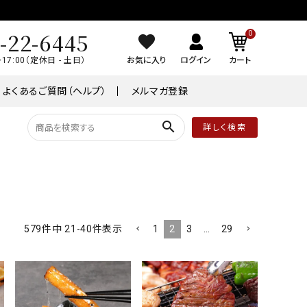
-22-6445
0
～17:00（定休日 - 土日）
お気に入り
ログイン
カート
よくあるご質問（ヘルプ）
メルマガ登録
search
詳しく検索
品
常温商品
￥8,001～￥10,000
ケーキ
1
2
3
…
29
579
件中
21
-
40
件表示
ワイン
業務用