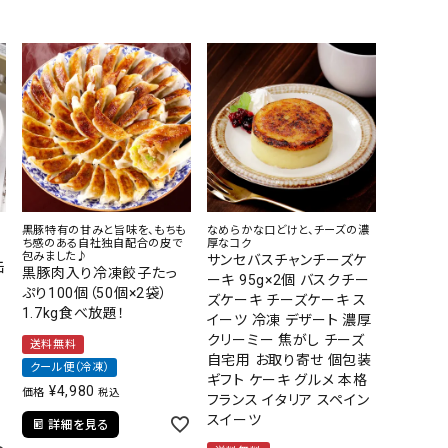
黒豚特有の甘みと旨味を、もちも
なめらかな口どけと、チーズの濃
ち感のある自社独自配合の皮で
厚なコク
包みました♪
サンセバスチャンチーズケ
缶
黒豚肉入り冷凍餃子たっ
ーキ 95g×2個 バスクチー
ぷり100個（50個×2袋）
ズケーキ チーズケーキ ス
1.7kg食べ放題！
イーツ 冷凍 デザート 濃厚
フ
クリーミー 焦がし チーズ
送料無料
自宅用 お取り寄せ 個包装
クール便（冷凍）
ギフト ケーキ グルメ 本格
¥
4,980
価格
税込
フランス イタリア スペイン
スイーツ
詳細を見る