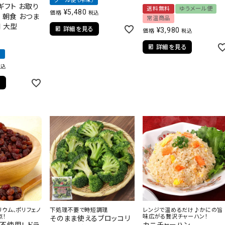
クール便（冷凍）
ギフト お取り
送料無料
ゆうメール便
¥
5,480
価格
税込
 朝食 おつま
常温商品
 大型
詳細を見る
¥
3,980
価格
税込
詳細を見る
）
税込
る
リウム、ポリフェノ
下処理不要で時短調理
レンジで温めるだけ♪かにの旨
点！
味広がる贅沢チャーハン！
そのまま使えるブロッコリ