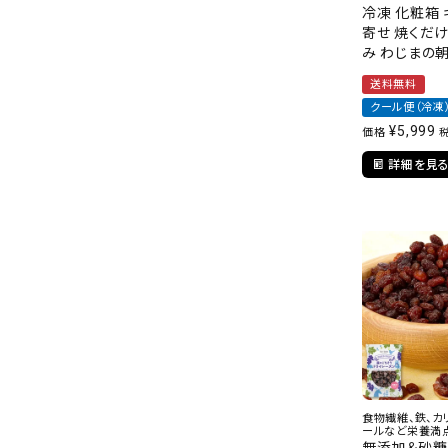
冷凍 化粧箱 
寄せ 焼くだけ
み わじまの朝
送料無料
クール便（冷凍
¥
5,999
価格
詳細を見
食物繊維、鉄、カ
ールなど栄養満