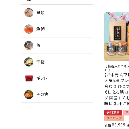
貝類
魚卵
魚
干物
化粧箱入りでギ
す♪
【お中元 ギフ
ギフト
人気5種 プレ
合わせ ひとつ
ぐし とろ鯖 
その他
グ 国産 にん
味料 出汁 
送料無料
常
ゆうパック
¥
3,999
価格