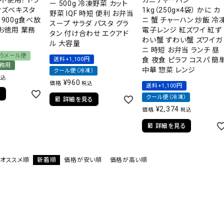
不使用！ ドラ
カニチャーハン
ー 500g 冷凍野菜 カット
ウズベキスタ
1kg（250g×4袋） かに カ
野菜 IQF 時短 便利 お弁当
り900g食べ放
ニ 蟹 チャーハン 炒飯 冷
スープ サラダ パスタ グラ
お徳用 業務
電子レンジ 紅ズワイ 紅ず
タン 付け合わせ エクアド
わい蟹 ずわい蟹 ズワイガ
ル 大容量
ニ 時短 お弁当 ランチ 昼
うメール便
送料+1,100円
食 夜食 ピラフ コスパ 簡
務用
中華 惣菜 レンジ
クール便（冷凍）
税込
¥
960
価格
税込
送料+1,100円
る
クール便（冷凍）
詳細を見る
¥
2,374
価格
税込
詳細を見る
オススメ順
新着順
価格が安い順
価格が高い順