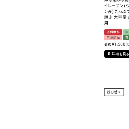
無添加＆砂糖
イレーズン (
ン産) たっぷ
題♪ 大容量 
用
送料無料
ゆ
常温商品
業
¥
1,500
価格
詳細を見
並び替え