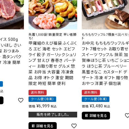
太子
先着1,000袋！数量限定 早い者勝
もちもちワッフル7種食べ比べセ
ち！
ト
ス 500g
甲羅組のえび福袋 ふくぶく
お中元 もちもちワッフル
 さいほし さい
ろ エビ 海老 セット エビフ
フト 7種セット お取り寄せ
製 おつまみ
ライ 餃子 ガーリックシュリ
スイーツ ワッフル 抹茶 加
ー 高タンパク
ンプ 甘えび 春巻き パーテ
賀棒ほうじ茶 いちご ショ
 冷凍 簡単
ィー お取り寄せ グルメ 惣
ラ ほうじ茶 ブルーベリー
菜 お弁当 大容量 冷凍食
黒蜜きなこ カスタード デ
品 お得 オトク 激安 期間
ザート 冷凍 ギフト 贈り物
限定 時短 簡単 便利
おやつ 洋菓子 個包装
）
税込
送料無料
送料無料
クール便（冷凍）
クール便（冷凍）
る
¥
6,999
¥
3,480
価格
価格
税込
税込
販売を終了しました。
詳細を見る
詳細を見る