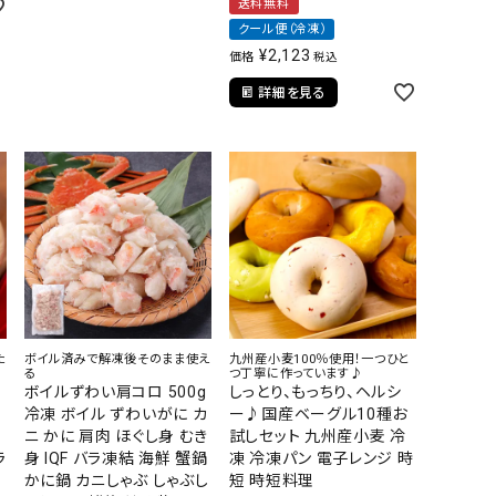
送料無料
クール便（冷凍）
¥
2,123
価格
税込
詳細を見る
た
ボイル済みで解凍後そのまま使え
九州産小麦100％使用！一つひと
る
つ丁寧に作っています♪
ボイルずわい肩コロ 500g
しっとり、もっちり、ヘルシ
冷凍 ボイル ずわいがに カ
ー♪国産ベーグル10種お
ニ かに 肩肉 ほぐし身 むき
試しセット 九州産小麦 冷
ラ
身 IQF バラ凍結 海鮮 蟹鍋
凍 冷凍パン 電子レンジ 時
かに鍋 カニしゃぶ しゃぶし
短 時短料理