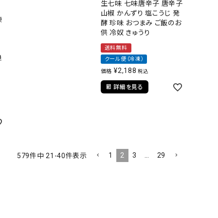
生七味 七味唐辛子 唐辛子
山椒 かんずり 塩こうじ 発
凍
酵 珍味 おつまみ ご飯のお
供 冷奴 きゅうり
送料無料
単
クール便（冷凍）
¥
2,188
価格
税込
詳細を見る
1
2
3
…
29
579
件中
21
-
40
件表示