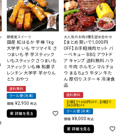
その他
ッ
新感覚スイーツ
大人気のお肉3種を詰め合わせ
国産 紅はるか 芋棒 1kg
【まとめ買いで1,000円
ギ
大学芋 いも サツマイモ さ
OFF】お手軽焼肉セット バ
つまいも 芋 芋スティック
ーベキュー BBQ アウトド
いもスティック さつまいも
ア キャンプ 送料無料 ハラ
コ
スティック いも棒 和菓子
ミ 牛肉 ホルモン マルチョ
レンチン 大学芋 芋かりん
ウ まるちょう 牛タン 牛た
とう おやつ
ん 厚切り ステーキ 冷凍食
品
送料無料
送料無料
クール便（冷凍）
【2個】で1000円OFF、【3個】で
¥
2,950
価格
税込
2400円OFF
クール便（冷凍）
詳細を見る
¥
8,000
価格
税込
詳細を見る