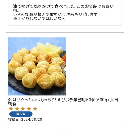
油で揚げて塩をかけて食べました。このお値段はお買い
得。

いろんな商品頼んでますが、こちらもリピします。

値上がりしないでほしいなぁ
外はサクっと中はもっちり！えびポテ業務用50個(600g) 弁当
朝食
購入者
投稿日
2024/08/28