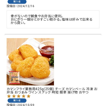
購入者
投稿日
2024/12/16
骨がないので朝食やお弁当に便利。

おにぎり一個分とかすごい助かる。塩味は好みで出来る
から良い。
カマンフライ業務用425g(25個) チーズ カマンベール 冷凍 お
弁当 おつまみ ワイン スナック 時短 簡単 揚げ物 おやつ
購入者
投稿日
2024/10/09