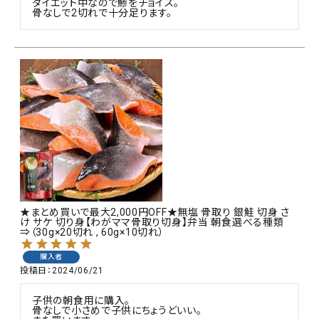
ダイエット中なので鯵をチョイス。

骨なしで2切れで十分足ります。
★まとめ買いで最大2,000円OFF★無塩 骨取り 銀鮭 切身 さ
け サケ 切り身【わがママ骨取り切身】弁当 朝食選べる種類
⇒（30g×20切れ , 60g×10切れ）
購入者
投稿日
2024/06/21
子供の朝食用に購入。

骨なしで小さめで子供にちょうどいい。
