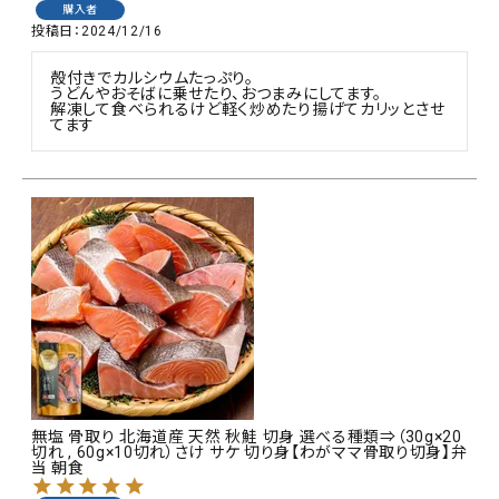
購入者
投稿日
2024/12/16
殻付きでカルシウムたっぷり。

うどんやおそばに乗せたり、おつまみにしてます。

解凍して食べられるけど軽く炒めたり揚げてカリッとさせ
てます
無塩 骨取り 北海道産 天然 秋鮭 切身 選べる種類⇒（30g×20
切れ , 60g×10切れ）さけ サケ 切り身【わがママ骨取り切身】弁
当 朝食