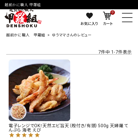
越前かに職人 甲羅組
0
お気に入り
カート
越前かに職人 甲羅組
ゆうママさんのレビュー
7
件中
1
-
7
件表示
電子レンジでOK！天然エビ旨天（殻付き/有頭）500g 天婦羅 て
んぷら 海老 えび