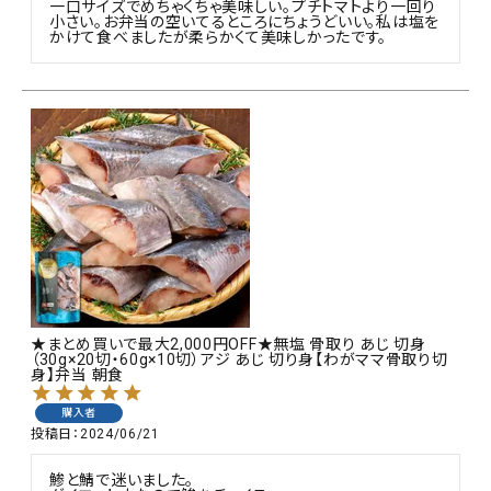
一口サイズでめちゃくちゃ美味しい。プチトマトより一回り
小さい。お弁当の空いてるところにちょうどいい。私は塩を
かけて食べましたが柔らかくて美味しかったです。
★まとめ買いで最大2,000円OFF★無塩 骨取り あじ 切身
（30g×20切・60g×10切）アジ あじ 切り身【わがママ骨取り切
身】弁当 朝食
購入者
投稿日
2024/06/21
鯵と鯖で迷いました。
