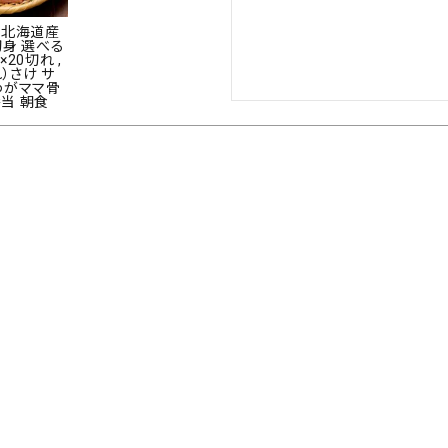
 北海道産
太子
切身 選べる
×20切れ ,
れ）さけ サ
わがママ骨
当 朝食