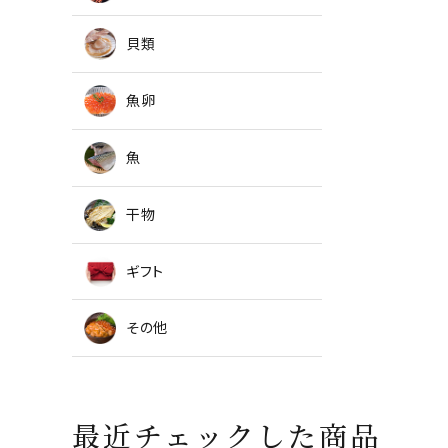
貝類
魚卵
魚
干物
ギフト
その他
最近チェックした商品