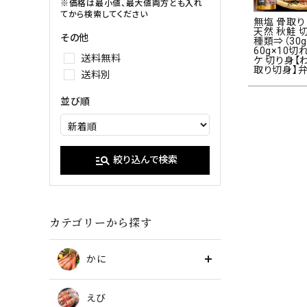
イクラ
※価格は最小値、最大値両方とも入れ
てから検索してください
無塩 骨取り
甘エビ
たらこ・明
天然 秋鮭 
その他
種類⇒（30g
ブラックタイガー
60g×10切
送料無料
ケ 切り身【
取り切身】弁
送料別
並び順
manage_search
絞り込んで検索
カテゴリーから探す
かに
えび