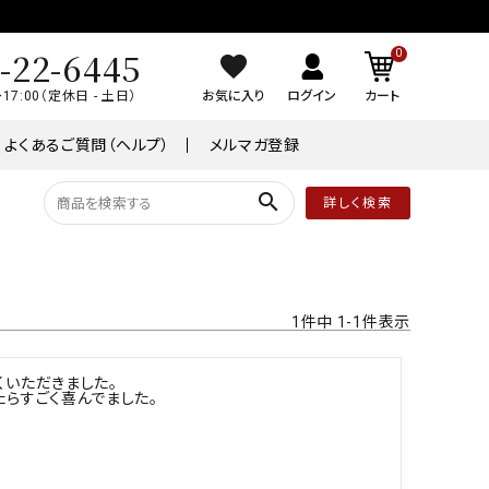
-22-6445
0
～17:00（定休日 - 土日）
お気に入り
ログイン
カート
よくあるご質問（ヘルプ）
メルマガ登録
search
詳しく検索
品
常温商品
￥8,001～￥10,000
1
件中
1
-
1
件表示
ケーキ
いただきました。

ワイン
らすごく喜んでました。

。
業務用