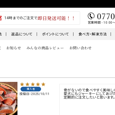
0770
即日発送可能！！
14時までのご注文で
営業時間 - 10:00
法
返品について
ポイントについて
食べ方・解凍方法
覧
お知らせ
みんなの商品レビュー
お問い合わせ
類
魚
肉・肉加工
1～￥5,000
￥5,001～￥7,000
テ
うなぎ
干物
01～
鮭・サーモン
購入者
骨がないので食べやすく美味しく
ギフト
愛犬にもジャーキーにしてあげた
投稿日
2025/10/11
鯖・サバ
定期的に注文したいと思います
卵
おせち
骨取り切身シリーズ