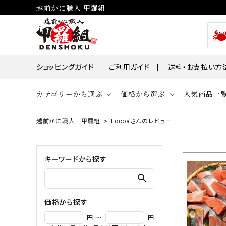
越前かに職人 甲羅組
ショッピングガイド
ご利用ガイド
送料・お支払い方
カテゴリーから選ぶ
価格から選ぶ
人気商品一
越前かに職人 甲羅組
Locoaさんのレビュー
貝
かに
～￥2,000
￥2,00
帆立・ホタ
ズワイガニ
キーワードから探す
￥10,001～￥30,000
￥30,0
牡蠣・カキ
タラバガニ
search
毛ガニ
価格から探す
魚
円 ～
円
えび