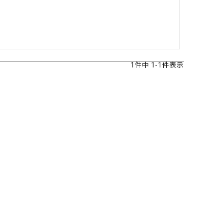
その他
1
件中
1
-
1
件表示