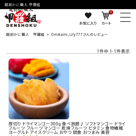
越前かに職人 甲羅組
0
お気に入り
カート
越前かに職人 甲羅組
Omikami_Lily777さんのレビュー
1
件中
1
-
1
件表示
厚切り ドライマンゴー300g 食べ放題♪ ソフトマンゴー ドライ
フルーツ フルーツ マンゴー 乾燥フルーツ ビタミン 食物繊維
ヨーグルト アイスクリーム おやつ 間食 おつまみ 美容