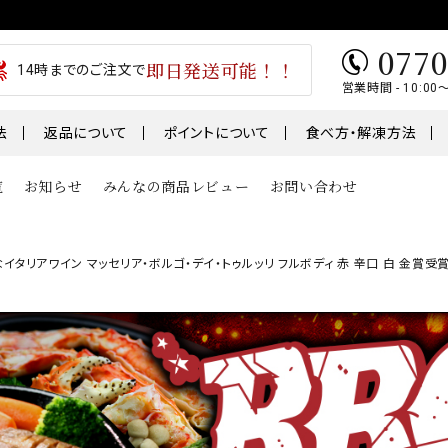
0770
即日発送可能！！
14時までのご注文で
営業時間 - 10:00
法
返品について
ポイントについて
食べ方・解凍方法
覧
お知らせ
みんなの商品レビュー
お問い合わせ
類
魚
肉・肉加工
ワイン マッセリア・ボルゴ・デイ・トゥルッリ フルボディ 赤 辛口 白 金賞受賞 飲み比べ
1～￥5,000
￥5,001～￥7,000
テ
うなぎ
干物
01～
鮭・サーモン
ギフト
鯖・サバ
卵
おせち
骨取り切身シリーズ