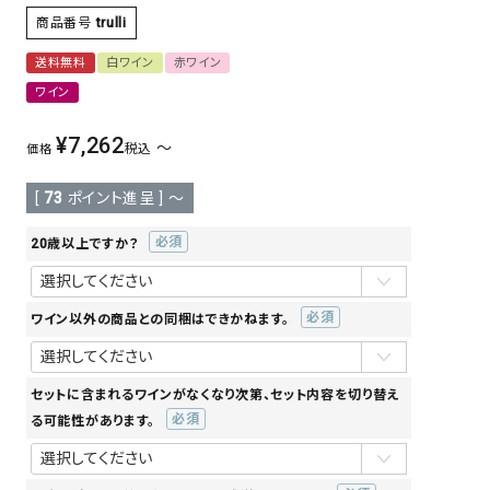
商品番号
trulli
送料無料
白ワイン
赤ワイン
ワイン
¥
7,262
〜
税込
価格
[
73
ポイント進呈 ]
〜
20歳以上ですか？
(必
須)
ワイン以外の商品との同梱はできかねます。
(必
須)
セットに含まれるワインがなくなり次第、セット内容を切り替え
る可能性があります。
(必
須)