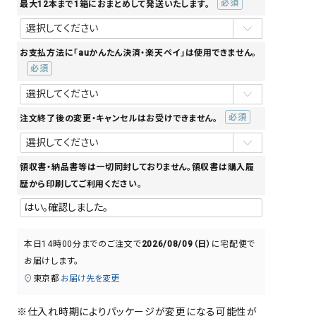
最大12本まで1箱におまとめして発送いたします。
(必
須)
お支払方法に「auかんたん決済・楽天ペイ」は使用できません。
(必
須)
注文終了後の変更・キャンセルはお受けできません。
(必
須)
領収書・納品書等は一切同封しておりません。領収書は購入履
歴から印刷してご利用ください。
本日
14時00分
までのご注文で
2026/08/09（日）
に
宅配便
で
お届けします。
東京都
お届け先を変更
※仕入れ時期によりパッケージが変更になる可能性が