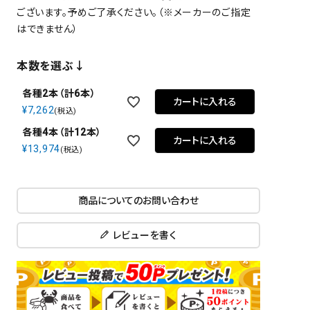
ございます。予めご了承ください。（※メーカーのご指定
close
はできません）
本数を選ぶ↓
各種2本（計6本）
カートに入れる
¥
7,262
税込
各種4本（計12本）
カートに入れる
¥
13,974
税込
商品についてのお問い合わせ
レビューを書く