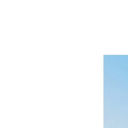
注文終了後
領収書・納
本数を選
各種2本（
¥
7,262
税
各種4本（
¥
13,974