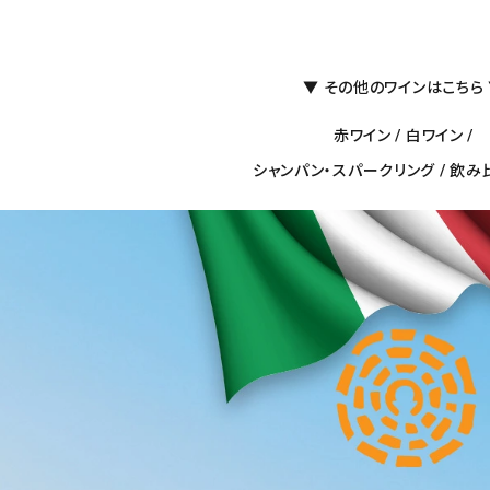
の変更・キャンセルはお受けできません。
(必
須)
▼ その他のワインはこちら
品書等は一切同封しておりません。領収書は購入履歴から印刷してご利用ください。
赤ワイン
/
白ワイン
/
シャンパン・スパークリング
/
飲み
ぶ↓
計6本）
カート
込
計12本）
カート
税込