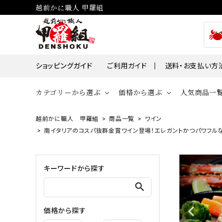
越前かに職人 甲羅組
ショッピングガイド
ご利用ガイド
送料・お支払い方
カテゴリーから選ぶ
価格から選ぶ
人気商品一
越前かに職人 甲羅組
商品一覧
ワイン
貝
かに
南イタリアのコスパ抜群金賞ワイン登場！エレガントかつパワフルなイタリア
～￥2,000
￥2,00
帆立・ホタ
ズワイガニ
￥10,001～￥30,000
￥30,0
キーワードから探す
牡蠣・カキ
タラバガニ
search
毛ガニ
魚
価格から探す
えび