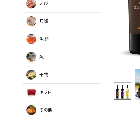
えび
貝類
魚卵
魚
干物
ギフト
その他