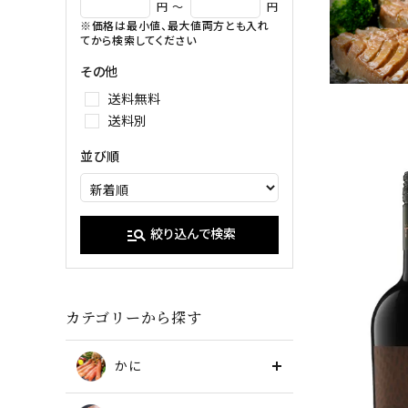
イクラ
円 ～
円
※価格は最小値、最大値両方とも入れ
甘エビ
たらこ・明
てから検索してください
ブラックタイガー
その他
送料無料
送料別
並び順
manage_search
絞り込んで検索
カテゴリーから探す
かに