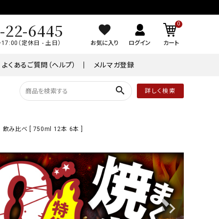
-22-6445
0
～17:00（定休日 - 土日）
お気に入り
ログイン
カート
よくあるご質問（ヘルプ）
メルマガ登録
search
詳しく検索
品
常温商品
 [ 750ml 12本 6本 ]
￥8,001～￥10,000
ケーキ
ワイン
業務用