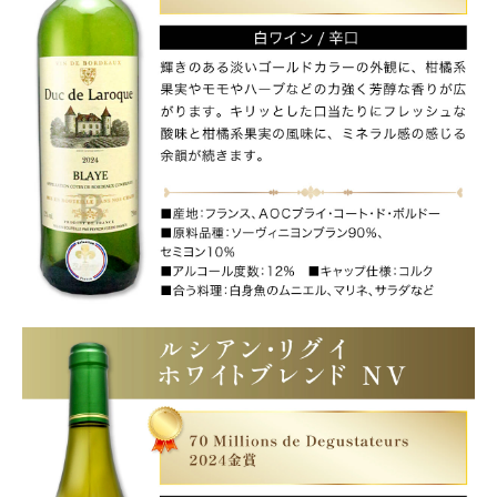
ワイン以外の商品との同梱はできかねます。
(必
須)
セットに含まれるワインがなくなり次第、セット内容を切り替える
可能性があります。
(必
須)
最大12本まで1箱におまとめして発送いたします。
(必
須)
お支払方法に「auかんたん決済・楽天ペイ」は使用できません。
(必
須)
注文終了後の変更・キャンセルはお受けできません。
(必
須)