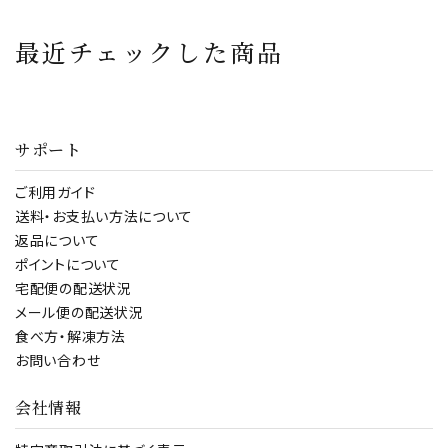
ッドアンドバター
750ml 6本 ] 手軽に
便 健康 美容 常温
Bread&Butter シャ
毎日飲めるお得な
おつまみ ワイン 酒
最近チェックした商品
ルドネ ピノ・ノワール
デイリーワイン！ フル
ビール シャンパン コ
ロゼ 750ml bread
ボディ フランス ボル
ーヒー 紅茶 お菓子
& butter お祝い 誕
ドー チリ オーストラ
スナック おやつ リラ
生日 プレゼント ワイ
リア コスパ お祝い
ックス アーモンド ク
サポート
ンセット
パーティー
ルミ く
ご利用ガイド
送料・お支払い方法について
返品について
ポイントについて
宅配便の配送状況
メール便の配送状況
食べ方・解凍方法
お問い合わせ
会社情報