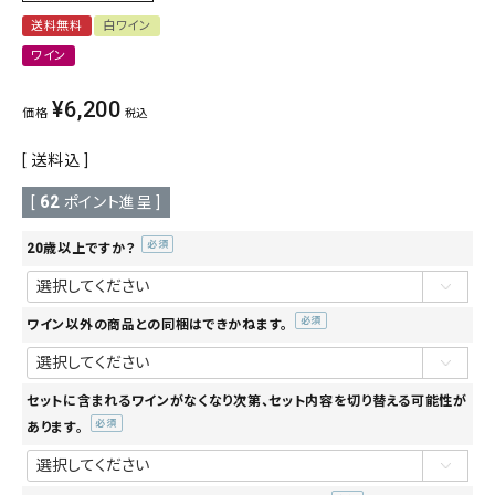
送料無料
白ワイン
ワイン
¥
6,200
価格
税込
送料込
[
62
ポイント進呈 ]
20歳以上ですか？
(必
須)
ワイン以外の商品との同梱はできかねます。
(必
須)
セットに含まれるワインがなくなり次第、セット内容を切り替える可能性が
あります。
(必
須)