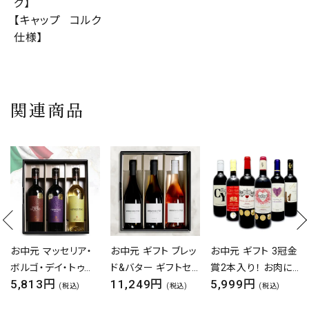
グ】
【キャップ
コルク
仕様】
関連商品
お中元 ギフト ブレッ
お中元 ギフト 3冠金
お中元 ギフト 黒トリ
ド&バター ギフトセッ
賞2本入り！ お肉に
ュフ 塩 ミックスナッ
11,249円
5,999円
1,299円
ト ワイン 白 白ワイン
合う 赤ワイン 飲み
ツ 200g ナッツ トリ
(税込)
(税込)
(税込)
贈り物 化粧箱 ブレ
比べ 6本 セット [
ュフ 最安値 メール