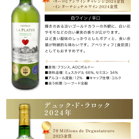
close
20歳以上ですか？
(必
須)