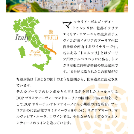
ワイン以外の商品との同梱はできかねます。
(必
須)
セットに含まれるワインがなくなり次第、セット内容を切り替える
可能性があります。
(必
須)
ギフト商品となりますので、他のワイン商品との同梱はいたしか
ねます。
(必
須)
お支払方法に「auかんたん決済・楽天ペイ」は使用できません。
(必
須)
注文終了後の変更・キャンセルはお受けできません。
(必
須)