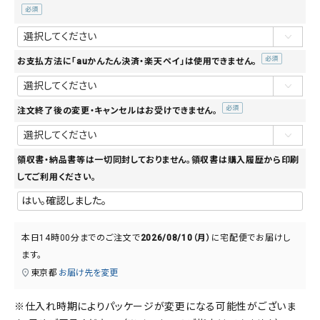
(必
須)
お支払方法に「auかんたん決済・楽天ペイ」は使用できません。
(必
須)
注文終了後の変更・キャンセルはお受けできません。
(必
須)
領収書・納品書等は一切同封しておりません。領収書は購入履歴から印刷
してご利用ください。
本日
14時00分
までのご注文で
2026/08/10（月）
に
宅配便
でお届けし
ます。
東京都
お届け先を変更
※仕入れ時期によりパッケージが変更になる可能性がございま