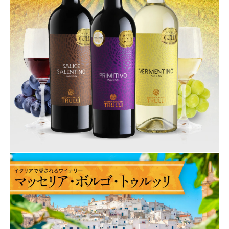
close
20歳以上ですか？
(必
須)