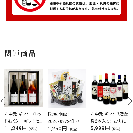
関連商品
お中元 ギフト ブレッ
お中元 ギフト 3冠金
【賞味期限：
ド&バター ギフトセッ
賞2本入り！ お肉に
2026/08/24】 老舗
11,249円
5,999円
1,250円
ト ワイン 白 白ワイン
合う 赤ワイン 飲み
の昆布4種詰め合せ
(税込)
(税込)
(税込)