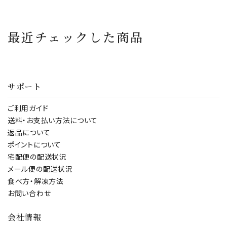
贈り物 化粧箱 ブレ
比べ 6本 セット [
メール便【とろろ昆
ッドアンドバター
750ml 6本 ] 手軽に
布】【塩昆布】【味付
Bread&Butter シャ
毎日飲めるお得な
昆布】 ご飯のお供
最近チェックした商品
ルドネ ピノ・ノワール
デイリーワイン！ フル
ロゼ 750ml bread
ボディ フランス ボル
& butter お祝い 誕
ドー チリ オーストラ
生日 プレゼント ワイ
リア コスパ お祝い
サポート
ンセット
パーティー
ご利用ガイド
送料・お支払い方法について
返品について
ポイントについて
宅配便の配送状況
メール便の配送状況
食べ方・解凍方法
お問い合わせ
会社情報