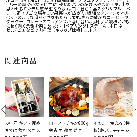
ルロー 3%
【Alc】
13.5%
【商品詳細】
プラムやブラックベリー、チ
ェリーの爽やかなアロマに、乾いたバラの花びらや森の下草、土を
思わせるミネラル感が重なります。口に含むと黒スグリやブルーベ
リー、野イチゴの瑞々しい果実味が広がり、繊細なタンニンがベル
ベットのような滑らかさをもたらします。さらに微かなコーヒーや
ダークチョコレートのニュアンスが溶け合い、心地よい酸味ととも
に長く続く余韻を楽しめます。
【ペアリング】
ステーキ、ボロネー
ゼ、ジビエなどの肉料理
【キャップ仕様】
コルク
関連商品
ローストチキン800g
そのまま使える【特
【おまけキャンペーン
鶏肉 丸鶏 丸焼き 誕
製】豚バラチャーシュ
開催中～！！】ハッピ