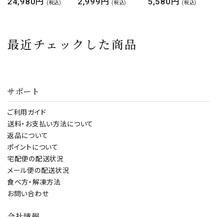
2,999円
5,580円
600円
生日 パーティー お
ースライス 業務用
ーハーブ スマイルサ
(税込)
(税込)
(税込)
祝い
1kg（500g×2パッ
プリ セントジョーン
ク） 叉焼 焼豚 焼き
ズワートと7種類の
豚 おつまみ
やすらぎ成分 30日
最近チェックした商品
分 見切り品セール
サポート
ご利用ガイド
送料・お支払い方法について
返品について
ポイントについて
宅配便の配送状況
メール便の配送状況
食べ方・解凍方法
お問い合わせ
会社情報