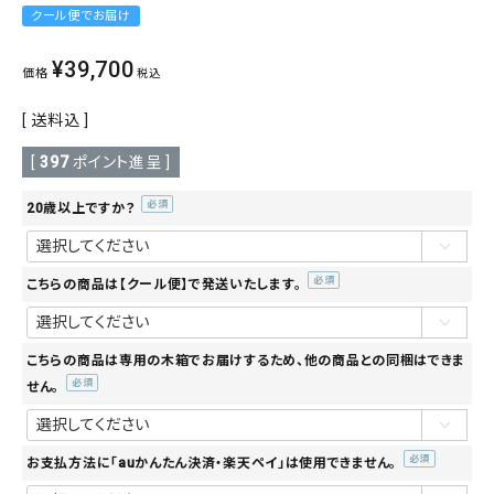
クール便でお届け
¥
39,700
価格
税込
送料込
[
397
ポイント進呈 ]
20歳以上ですか？
(必
須)
こちらの商品は【クール便】で発送いたします。
(必
須)
こちらの商品は専用の木箱でお届けするため、他の商品との同梱はできま
せん。
(必
須)
お支払方法に「auかんたん決済・楽天ペイ」は使用できません。
(必