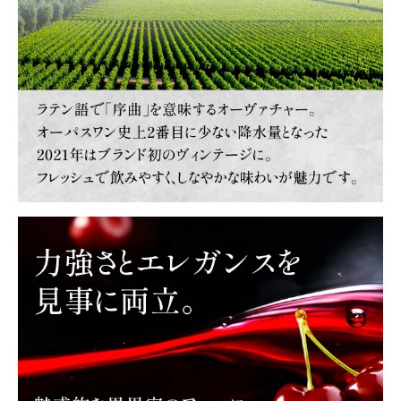
close
20歳以上ですか？
(必
須)
こちらの商品は【クール便】で発送いたします。
(必
須)
こちらの商品は専用の木箱でお届けするため、他の商品との同梱
はできません。
(必
須)