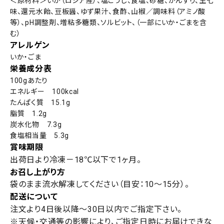
＜原材料＞いか（ロシア産）、塩こうじ、食塩、砂糖、かんずり、生七
味、還元水飴、豆板醤、ゆず果汁、食酢、山椒／調味料（アミノ酸
等）、pH調整剤、増粘多糖類、ソルビット、（一部にいか・ごまを含
む）
アレルゲン
いか・ごま
栄養成分表
100gあたり
エネルギー 100kcal
たんぱく質 15.1g
脂質 1.2g
炭水化物 7.3g
食塩相当量 5.3g
賞味期限
出荷日より冷凍－18℃以下で1ヶ月。
お召し上がり方
袋のまま流水解凍してください（目安：10〜15分）。
配送について
注文より4日後以降～30日以内でご指定下さい。
※天候・交通等の影響により、ご指定日時にお届けできな