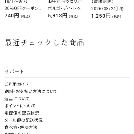
お中元 マッセリア・
一番搾りだけで醸造
【賞味期限：
ボルゴ・デイ・トゥル
される最高のカヴァ
2026/08/24】 老舗
5,813円
2,310円
1,250円
ッリ フルボディ 3本
ロジャーグラート カ
の昆布4種詰め合せ
(税込)
(税込)
(税込)
ギフトセット イタリア
ヴァ ロゼ ブリュット
メール便【とろろ昆
ワイン 赤 白 ギフト
750ml スパークリン
布】【塩昆布】【味付
福袋 セット 誕生日
グ 泡 ワイン ロゼ ス
昆布】 ご飯のお供
最近チェックした商品
記念日 贈り物 かわ
ペイン カバ カヴァ
いい [ 750ml 3本
ギフト 贈り物 パーテ
] 送料無料
ィ
サポート
ご利用ガイド
送料・お支払い方法について
返品について
ポイントについて
宅配便の配送状況
メール便の配送状況
食べ方・解凍方法