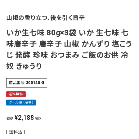
山椒の香り立つ、後を引く旨辛
いか生七味 80g×3袋 いか 生七味 七
味唐辛子 唐辛子 山椒 かんずり 塩こう
じ 発酵 珍味 おつまみ ご飯のお供 冷
奴 きゅうり
商品番号
300140-3
送料無料
クール便（冷凍）
¥
2,188
価格
税込
送料込