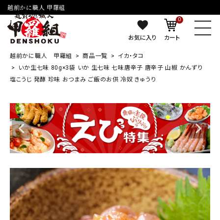
越前かに職人 甲羅組
0
お気に入り
カート
越前かに職人 甲羅組
商品一覧
イカ・タコ
いか生七味 80g×3袋 いか 生七味 七味唐辛子 唐辛子 山椒 かんずり
塩こうじ 発酵 珍味 おつまみ ご飯のお供 冷奴 きゅうり