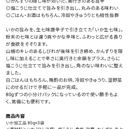
◎かんずりの隠し味が効いた、奥行きのある旨辛
◎塩こうじ仕立てで旨みを引き出し、丸みのある味わい
◎ごはん・お酒はもちろん、冷奴やきゅうりとも相性抜群
いかの旨みを、生七味唐辛子で引き立てた「いか生七味」。
粉末の七味とは違う爽やかな辛味と、ふわっと広がる香り
が食欲をそそります。
山椒のキレのあるしびれが後味を引き締め、かんずりを隠
し味に加えることで辛さに奥行きと余韻をプラス。さらに
塩こうじ仕立てで旨みを引き出し、角のない味わいに整え
ました。
白ごはんはもちろん、晩酌のお供、冷奴やきゅうり、温野菜
にのせるだけで手軽に一品が完成。
80gずつの小分けパックになっているので使い勝手もよ
く、常備にも便利です。
商品内容
いか加工品 80g×3袋