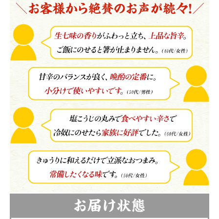
close
注文終了後の変更・キャンセルはお受けできません。
(必
須)
領収書・納品書等は一切同封しておりません。領収書は購入履歴
から印刷してご利用ください。
カートに入れる