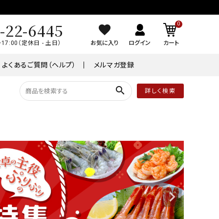
-22-6445
0
～17:00（定休日 - 土日）
お気に入り
ログイン
カート
よくあるご質問（ヘルプ）
メルマガ登録
search
詳しく検索
品
常温商品
￥8,001～￥10,000
ケーキ
ワイン
業務用