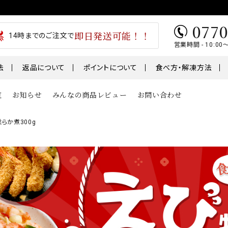
0770
即日発送可能！！
14時までのご注文で
営業時間 - 10:00
法
返品について
ポイントについて
食べ方・解凍方法
覧
お知らせ
みんなの商品レビュー
お問い合わせ
らか煮300g
類
魚
肉・肉加工
1～￥5,000
￥5,001～￥7,000
テ
うなぎ
干物
01～
鮭・サーモン
ギフト
鯖・サバ
卵
おせち
骨取り切身シリーズ