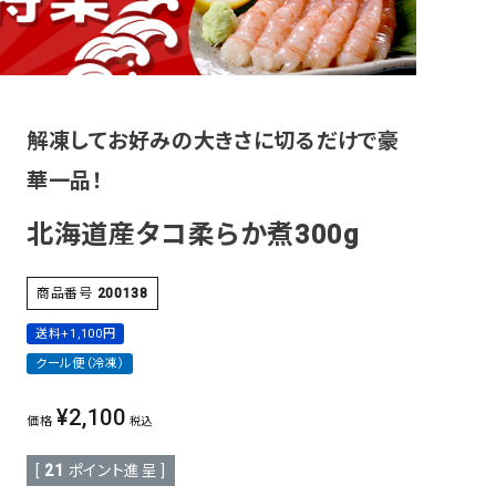
その他
解凍してお好みの大きさに切るだけで豪
華一品！
北海道産タコ柔らか煮300g
商品番号
200138
送料+1,100円
クール便（冷凍）
¥
2,100
価格
税込
[
21
ポイント進呈 ]