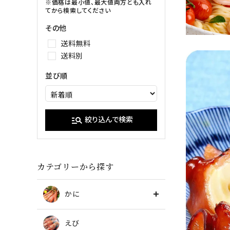
イクラ
※価格は最小値、最大値両方とも入れ
てから検索してください
甘エビ
たらこ・明
その他
ブラックタイガー
送料無料
送料別
並び順
manage_search
絞り込んで検索
カテゴリーから探す
かに
えび