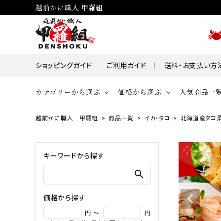
越前かに職人 甲羅組
ショッピングガイド
ご利用ガイド
送料・お支払い方
カテゴリーから選ぶ
価格から選ぶ
人気商品一
越前かに職人 甲羅組
商品一覧
イカ・タコ
北海道産タコ柔
貝
かに
～￥2,000
￥2,00
帆立・ホタ
ズワイガニ
キーワードから探す
￥10,001～￥30,000
￥30,0
牡蠣・カキ
タラバガニ
search
毛ガニ
価格から探す
魚
円 ～
円
えび