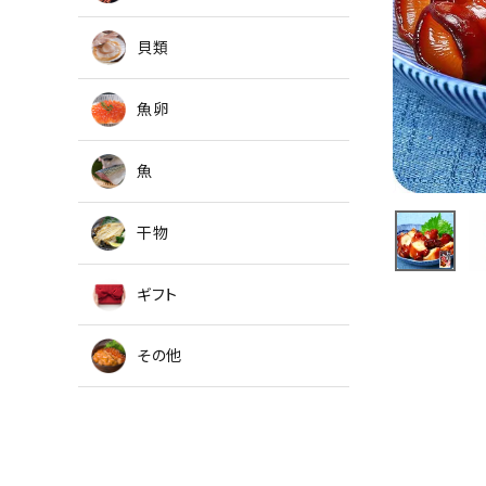
貝類
魚卵
魚
干物
ギフト
その他