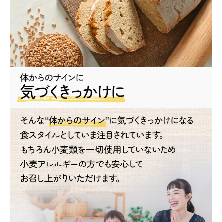
close
注文終了後の変更・キャンセルはお受けできません。
(必
須)
冷凍・冷蔵・ワインとは同梱できません。
領収書・納品書等は一切同封しておりません。領収書は購入履歴