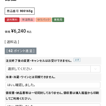
商品番号
900165g
送料無料
常温商品
ゆうパック
業務用
¥
6,240
価格
税込
送料込
[
62
ポイント進呈 ]
注文終了後の変更・キャンセルはお受けできません。
(必
須)
冷凍・冷蔵・ワインとは同梱できません。
領収書・納品書等は一切同封しておりません。領収書は購入履歴から印刷
してご利用ください。