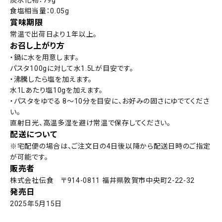
炭水化物：79g
食塩相当量：0.05g
賞味期限
常温で出荷日より１年以上。
お召し上がり方
・鍋に水を用意します。
パスタ100gに対して水1.5Lが目安です。
・沸騰したら塩を加えます。
水1Lあたり塩10gを加えます。
・パスタをゆでる 8〜10分を目安に、お好みの固さにゆでてくださ
い。
直射日光、高温多湿を避け常温で保存してください。
配送について
※宅配便の場合は、ご注文日の4日後以降から配送日時のご指定
が可能です。
販売者
株式会社伝食 〒914-0811 福井県敦賀市中央町2-22-32
発売日
2025年5月15日