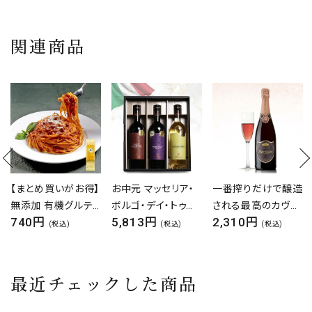
関連商品
お中元 マッセリア・
一番搾りだけで醸造
【業務用】旨塩サー
ボルゴ・デイ・トゥル
される最高のカヴァ
モンユッケ2食入
5,813円
2,310円
25,000円
ッリ フルボディ 3本
ロジャーグラート カ
×30P
(税込)
(税込)
(税込)
ギフトセット イタリア
ヴァ ロゼ ブリュット
ワイン 赤 白 ギフト
750ml スパークリン
福袋 セット 誕生日
グ 泡 ワイン ロゼ ス
最近チェックした商品
記念日 贈り物 かわ
ペイン カバ カヴァ
いい [ 750ml 3本
ギフト 贈り物 パーテ