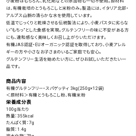
小麦粉はもちろん、乳化剤などの添加物も一切不使用。原材料
は、有機栽培のとうもろこしと米粉のみ。製造には、イタリア北部・
アルプス山脈の清らかな水を使用しています。
低温でじっくりと乾燥させる伝統製法により、小麦パスタに劣らな
い“もちっ”とした食感を実現。グルテンフリーの味に不安がある方
にも、違和感なく美味しくお召し上がりいただけます。
有機JAS認証・EUオーガニック認証を取得しており、小麦アレル
ギーの方や小さなお子さまのいるご家庭でも安心。
グルテンフリー生活を始めたい方に、ぜひお試しいただきたい一
品です。
商品内容
有機グルテンフリー・スパゲッティ 3kg(250g×12袋)
＜原材料＞有機とうもろこし粉、有機米粉
栄養成分表
100g当たり
熱量：355kcal
たんぱく質：7g
脂質：1.4g