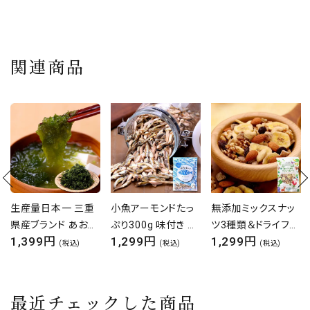
関連商品
小魚アーモンドたっ
無添加ミックスナッ
厚切り ドライマンゴ
ぷり300g 味付き ア
ツ3種類＆ドライフル
ー300g 食べ放題♪
1,299円
1,299円
1,000円
ーモンドフィッシュ
ーツ3種類⇒合計6
ソフトマンゴー ドラ
(税込)
(税込)
(税込)
アーモンド小魚 かる
種類ボリューム満点
イフルーツ フルーツ
りの
たっぷり450g食べ
マンゴー 乾燥フルー
放題♪
ツ ビタミン 食物繊
最近チェックした商品
維 ヨーグルト アイス