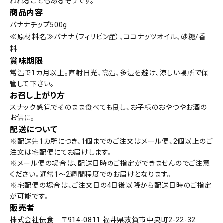
われることもあるそうです。
商品内容
バナナチップ500g
≪原材料名≫バナナ（フィリピン産）、ココナッツオイル、砂糖/香
料
賞味期限
常温で1カ月以上。直射日光、高温、多湿を避け、涼しい場所で保
管して下さい。
お召し上がり方
スナック感覚でそのまま食べても良し、お子様のおやつやお酒の
お供に。
配送について
※配送先1カ所につき、1個までのご注文はメール便、2個以上のご
注文は宅配便にてお届けします。
※メール便の場合は、配送日時のご指定ができませんのでご注意
ください。通常1〜2週間程度でのお届けとなります。
※宅配便の場合は、ご注文日の4日後以降から配送日時のご指定
が可能です。
販売者
株式会社伝食 〒914-0811 福井県敦賀市中央町2-22-32