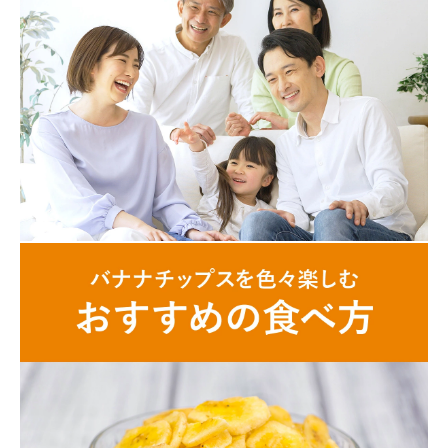
close
注文終了後の変更・キャンセルはお受けできません。
(必
須)
配送先1カ所につき、1個はメール便、2個以上は宅配便にてお届
けします。
メール便の場合は、配送日時のご指定ができません。通常1～2週
間程度でのお届けとなります。
冷凍・冷蔵・ワインとは同梱できません。