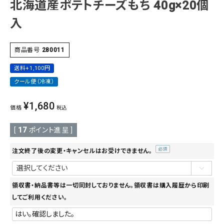
北海道産ポテトチーズもち 40g×20個
入
商品番号
280011
送料+1,100円
クール便（冷凍）
¥
1,680
価格
税込
[
17
ポイント進呈 ]
注文終了後の変更・キャンセルはお受けできません。
(必
須)
領収書・納品書等は一切同封しておりません。領収書は購入履歴から印刷
してご利用ください。