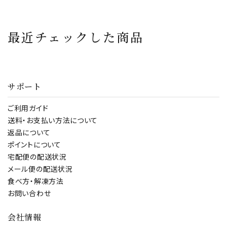
海老ぱん エビぱん
トースト 海老 冷凍
朝食 時短 おやつ え
最近チェックした商品
び エビ
サポート
ご利用ガイド
送料・お支払い方法について
返品について
ポイントについて
宅配便の配送状況
メール便の配送状況
食べ方・解凍方法
お問い合わせ
会社情報