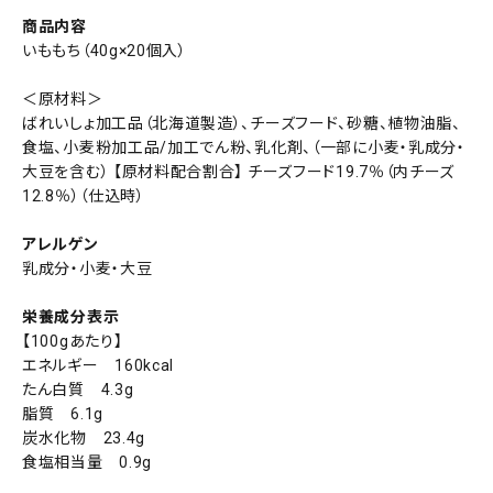
商品内容
いももち（40g×20個入）
＜原材料＞
ばれいしょ加工品（北海道製造）、チーズフード、砂糖、植物油脂、
食塩、小麦粉加工品/加工でん粉、乳化剤、（一部に小麦・乳成分・
大豆を含む） 【原材料配合割合】 チーズフード19.7％（内チーズ
12.8％）（仕込時）
アレルゲン
乳成分・小麦・大豆
栄養成分表示
【100gあたり】
エネルギー 160kcal
たん白質 4.3g
脂質 6.1g
炭水化物 23.4g
食塩相当量 0.9g