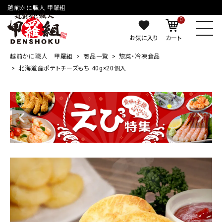
越前かに職人 甲羅組
0
お気に入り
カート
越前かに職人 甲羅組
商品一覧
惣菜・冷凍食品
北海道産ポテトチーズもち 40g×20個入