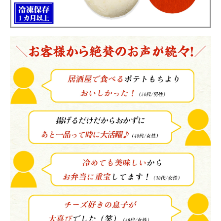
close
注文終了後の変更・キャンセルはお受けできません。
(必
須)