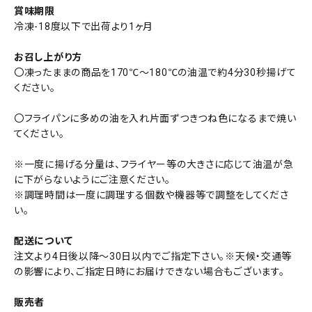
賞味期限
冷凍-18度以下で出荷より1ヶ月
お召し上がり方
〇凍ったままの商品を170℃～180℃の油温で約4分30秒揚げて
ください。
〇フライパンに多めの油を入れ片面ずつきつね色になるまで焼い
てください。
※一度に揚げる分量は、フライヤー等の大きさに応じて油温が急
に下がらないようにご注意ください。
※調理時間は一度に調理する個数や機器等で調整をしてくださ
い。
配送について
注文より4日後以降～30日以内でご指定下さい。※天候・交通等
の影響により、ご指定日時にお届けできない場合もございます。
販売者