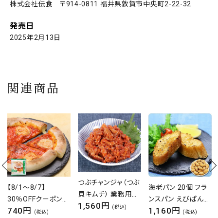
株式会社伝食 〒914-0811 福井県敦賀市中央町2-22-32
発売日
2025年2月13日
関連商品
つぶチャンジャ（つぶ
海老パン 20個 フラ
【8/1～8/7】
貝キムチ） 業務用た
ンスパン えびぱん
30％OFFクーポン
1,560円
っぷり250g
(税込)
1,160円
3,420円
えびパン エビパン
オニオンリング 1kg
(税込)
(税込)