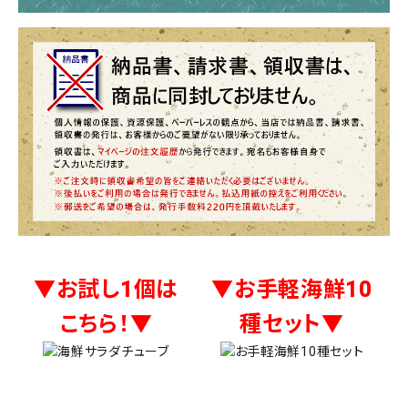
▼お試し1個は
▼お手軽海鮮10
こちら！▼
種セット▼