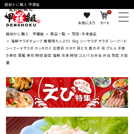
越前かに職人 甲羅組
0
お気に入り
カート
越前かに職人 甲羅組
商品一覧
惣菜・冷凍食品
海鮮サラダチューブ 業務用たっぷり1.5kg シーサラダ サラダ シーフード
シーフードサラダ ホッキガイ 北寄貝 ホタテ 貝ヒモ 数の子 貝 グルメ 手巻
き寿司 軍艦 寿司 時短 副菜 海鮮 冷凍 時短 コスパ お弁当 弁当 惣菜 大容
量