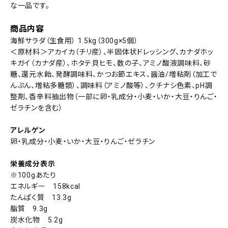
な一品です。
商品内容
海鮮サラダ（生食用） 1.5kg（300g×5個）
＜原材料＞アカイカ（チリ産）、半固体状ドレッシング、カナダホッ
キガイ（カナダ産）、ホタテ貝ヒモ、数の子、アミノ酸液調味料、砂
糖、還元水飴、発酵調味料、かつお節エキス、醤油/増粘剤（加工で
んぷん、増粘多糖類）、調味料（アミノ酸等）、クチナシ色素、pH調
整剤、香辛料抽出物（一部に卵・乳成分・小麦・いか・大豆・りんご・
ゼラチンを含む）
アレルゲン
卵・乳成分・小麦・いか・大豆・りんご・ゼラチン
栄養成分表示
※100gあたり
エネルギー 158kcal
たんぱく質 13.3g
脂質 9.3g
炭水化物 5.2g