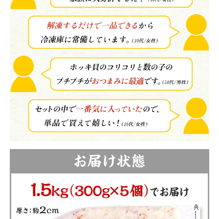
close
注文終了後の変更・キャンセルはお受けできません。
(必
須)
領収書・納品書等は一切同封しておりません。領収書は購入履歴
から印刷してご利用ください。
カートに入れる