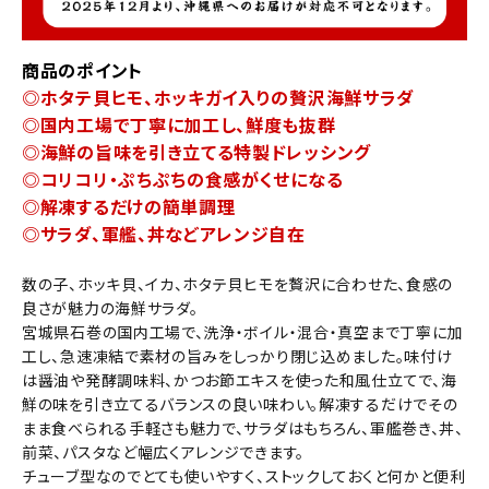
商品のポイント
◎ホタテ貝ヒモ、ホッキガイ入りの贅沢海鮮サラダ
◎国内工場で丁寧に加工し、鮮度も抜群
◎海鮮の旨味を引き立てる特製ドレッシング
◎コリコリ・ぷちぷちの食感がくせになる
◎解凍するだけの簡単調理
◎サラダ、軍艦、丼などアレンジ自在
数の子、ホッキ貝、イカ、ホタテ貝ヒモを贅沢に合わせた、食感の
良さが魅力の海鮮サラダ。
宮城県石巻の国内工場で、洗浄・ボイル・混合・真空まで丁寧に加
工し、急速凍結で素材の旨みをしっかり閉じ込めました。味付け
は醤油や発酵調味料、かつお節エキスを使った和風仕立てで、海
鮮の味を引き立てるバランスの良い味わい。解凍するだけでその
まま食べられる手軽さも魅力で、サラダはもちろん、軍艦巻き、丼、
前菜、パスタなど幅広くアレンジできます。
チューブ型なのでとても使いやすく、ストックしておくと何かと便利