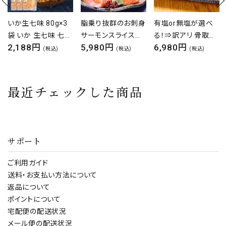
いか生七味 80g×3
脂乗り抜群のお刺身
有塩or無塩が選べ
袋 いか 生七味 七味
サーモンスライスた
る！⇒訳アリ 骨取り
2,188円
5,980円
6,980円
唐辛子 唐辛子 山椒
っぷり
縞ほっけ フィーレ 業
(税込)
(税込)
(税込)
かんずり 塩こうじ 発
600g（100g×6P）サ
務用 たっぷり
酵 珍味 おつまみ ご
ーモン 刺身 寿司 冷
2kg（1kg×2袋）しま
飯のお供 冷奴 きゅ
凍 お寿司 小分け 時
ホッケ 縞ほっけ 骨
最近チェックした商品
うり
短 便利
なし 朝食
サポート
ご利用ガイド
送料・お支払い方法について
返品について
ポイントについて
宅配便の配送状況
メール便の配送状況