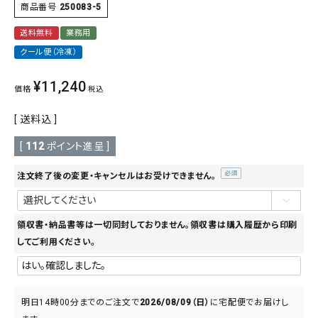
商品番号
250083-5
送料無料
業務用
クール便（冷凍）
¥
11,240
価格
税込
送料込
[
112
ポイント進呈 ]
注文終了後の変更・キャンセルはお受けできません。
(必
須)
領収書・納品書等は一切同封しておりません。領収書は購入履歴から印刷
してご利用ください。
明日
14時00分
までのご注文で
2026/08/09（日）
に
宅配便
でお届けし