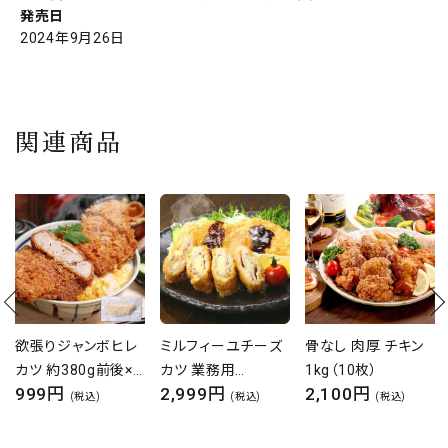
発売日
2024年9月26日
関連商品
ミルフィーユチーズ
骨なし 肉厚 チキン
肉アツメンチカツ
カツ 業務用
1kg（10枚）
100g前後×10個 肉
2,999円
2,100円
1,700円
900g(10枚入)【カ
メンチカツ ミンチカ
(税込)
(税込)
(税込)
ツ】【チーズカツ】【ミ
ツ ミンチ コロッケ
ルフィーユカツ】【肉
牛肉 豚肉 グルメ 敬