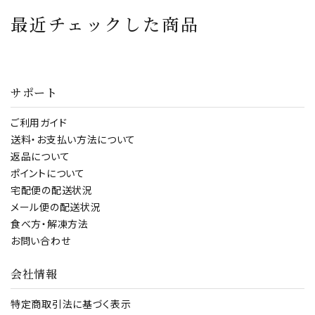
の日】
老の日 お取り寄せ
最近チェックした商品
肉 肉の日 カツ 業務
用 食品 惣菜 メンチ
おかず お肉 揚げる
取り寄せる 手軽な
サポート
冷凍食品
ご利用ガイド
送料・お支払い方法について
返品について
ポイントについて
宅配便の配送状況
メール便の配送状況
食べ方・解凍方法
お問い合わせ
会社情報
特定商取引法に基づく表示