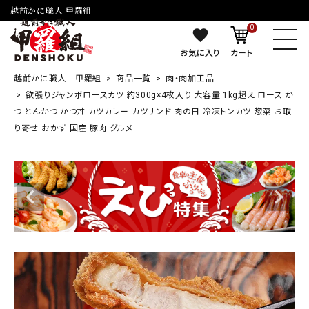
越前かに職人 甲羅組
0
お気に入り
カート
越前かに職人 甲羅組
商品一覧
肉・肉加工品
欲張りジャンボロースカツ 約300g×4枚入り 大容量 1kg超え ロース か
つ とんかつ かつ丼 カツカレー カツサンド 肉の日 冷凍トンカツ 惣菜 お取
り寄せ おかず 国産 豚肉 グルメ