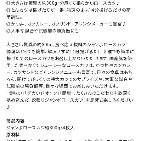
◎大きさは驚異の約300g！分厚くて柔らかいロースカツ♪
◎とんカツは揚げたてが一番！冷凍のまま14分揚げるだけの簡
単調理。
◎かつ丼、カツカレー、カツサンド…アレンジメニューも豊富♪
◎大事な試合や試験前の勝負飯にも！
大きさは驚異の約300g、食べ応え抜群のジャンボロースカツ！
調理はとっても簡単、解凍せずに14分揚げるだけ♪誰でも簡単に
揚げたてのロースカツをお召し上がりいただけます。国産豚を使
用した柔らかくてジューシーなロースカツは、かつ丼やカツカレ
ー、カツサンドなどアレンジメニューも豊富で、日々の食卓はもち
ろん、開けてびっくりの特大カツでのサプライズや、大事な試合や
試験前の勝負飯等、様々な場面でお楽しみいただけます。
「美味い」「デカい」「オトク」「簡単」、たくさんのこだわりを欲深く
詰め込んだ「欲張りジャンボロースカツ」を是非お楽しみください
♪
商品内容
ジャンボロースカツ約300g×4枚入
原材料