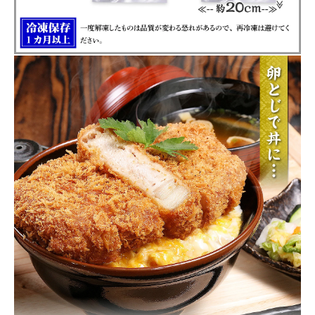
close
注文終了後の変更・キャンセルはお受けできません。
(必
須)
領収書・納品書等は一切同封しておりません。領収書は購入履歴
から印刷してご利用ください。
カートに入れる