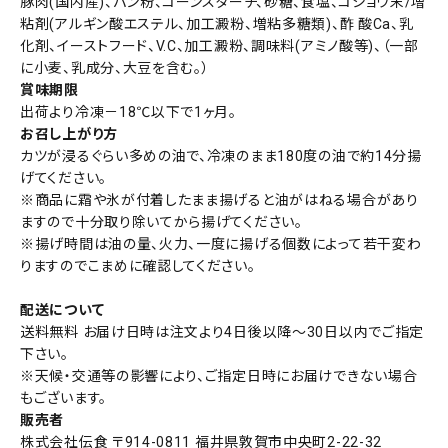
豚肉(国内産)、パン粉、コーンスターチ、砂糖、食塩、コショウ末/増
粘剤(アルギン酸エステル、加工澱粉、増粘多糖類)、酢 酸Ca、乳
化剤、イーストフード、V.C、加工澱粉、調味料(アミノ酸等)、（一部
に小麦、乳成分、大豆を含む。）
賞味期限
出荷より冷凍－18℃以下で1ヶ月。
お召し上がり方
カツが浸るぐらい多めの油で、冷凍のまま180度の油で約14分揚
げてください。
※商品に霜や氷が付着したまま揚げると油がはねる場合があり
ますので十分取り除いてから揚げてください。
※揚げ時間は油の量、火力、一度に揚げる個数によって若干変わ
りますのでこまめに確認してください。
配送について
送料無料 お届け日時は注文より4日後以降〜30日以内でご指定
下さい。
※天候・交通等の影響により、ご指定日時にお届けできない場合
もございます。
販売者
株式会社伝食 〒914-0811 福井県敦賀市中央町2-22-32