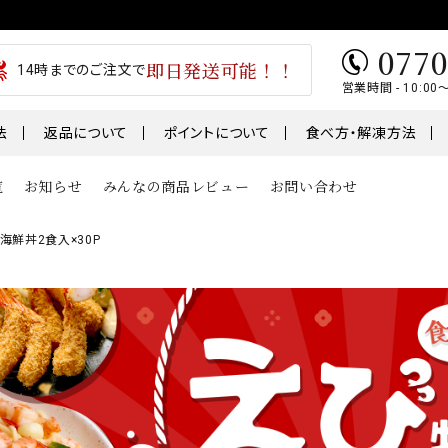
0770
即日発送可能！！
14時までのご注文で
営業時間 - 10:00
法
返品について
ポイントについて
食べ方・解凍方法
覧
お知らせ
みんなの商品レビュー
お問い合わせ
海鮮丼2食入×30P
類
魚
肉・肉加工
1～￥5,000
￥5,001～￥7,000
テ
うなぎ
干物
01～
鮭・サーモン
ギフト
鯖・サバ
卵
おせち
骨取り切身シリーズ