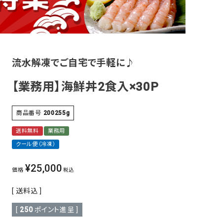
その他
流水解凍でご自宅で手軽に♪
【業務用】海鮮丼2食入×30P
商品番号
200255g
送料無料
業務用
クール便（冷凍）
¥
25,000
価格
税込
送料込
[
250
ポイント進呈 ]