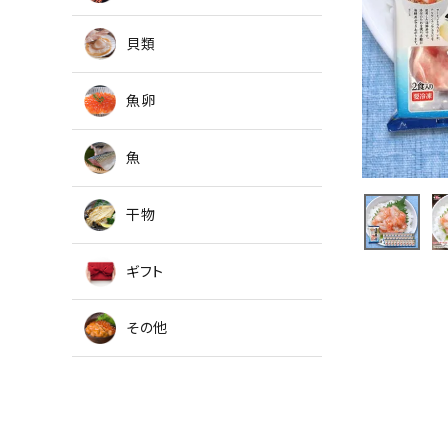
貝類
魚卵
魚
干物
ギフト
その他