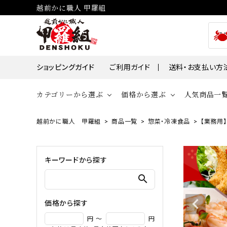
越前かに職人 甲羅組
ショッピングガイド
ご利用ガイド
送料・お支払い方
カテゴリーから選ぶ
価格から選ぶ
人気商品一
越前かに職人 甲羅組
商品一覧
惣菜・冷凍食品
【業務用】
貝
かに
～￥2,000
￥2,00
帆立・ホタ
ズワイガニ
キーワードから探す
￥10,001～￥30,000
￥30,0
牡蠣・カキ
タラバガニ
search
毛ガニ
価格から探す
魚
円 ～
円
えび