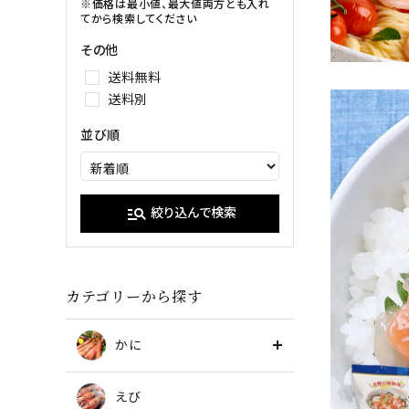
イクラ
※価格は最小値、最大値両方とも入れ
てから検索してください
甘エビ
たらこ・明
その他
ブラックタイガー
送料無料
送料別
並び順
manage_search
絞り込んで検索
カテゴリーから探す
かに
えび