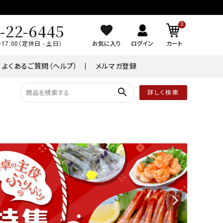
-22-6445
0
～17:00（定休日 - 土日）
お気に入り
ログイン
カート
よくあるご質問（ヘルプ）
メルマガ登録
search
詳しく検索
品
常温商品
￥8,001～￥10,000
ケーキ
ワイン
業務用