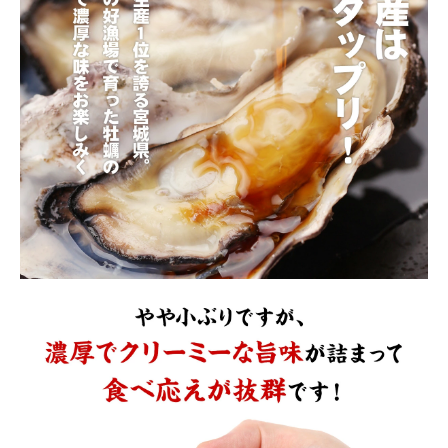
close
注文終了後の変更・キャンセルはお受けできません。
(必
須)
領収書・納品書等は一切同封しておりません。領収書は購入履歴