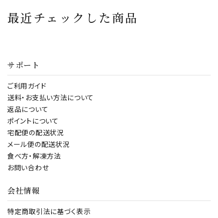
グ 泡 ワイン ロゼ ス
エビ 串 串焼き 海鮮
最近チェックした商品
ペイン カバ カヴァ
BBQ 串揚げ
ギフト 贈り物 パーテ
ィ
サポート
ご利用ガイド
送料・お支払い方法について
返品について
ポイントについて
宅配便の配送状況
メール便の配送状況
食べ方・解凍方法
お問い合わせ
会社情報
特定商取引法に基づく表示