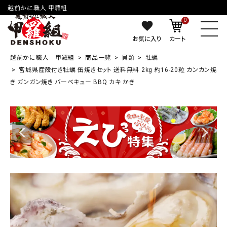
越前かに職人 甲羅組
0
お気に入り
カート
越前かに職人 甲羅組
商品一覧
貝類
牡蠣
宮城県産殻付き牡蠣 缶焼きセット 送料無料 2kg 約16-20粒 カンカン焼
き ガンガン焼き バーベキュー BBQ カキ かき