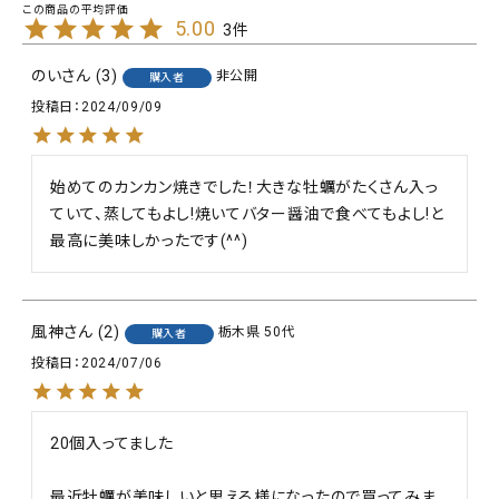
5.00
3
のい
3
非公開
購入者
投稿日
2024/09/09
始めてのカンカン焼きでした！大きな牡蠣がたくさん入っ
ていて、蒸してもよし!焼いてバター醤油で食べてもよし!と
最高に美味しかったです(^^)
風神
2
栃木県
50代
購入者
投稿日
2024/07/06
20個入ってました

最近牡蠣が美味しいと思える様になったので買ってみま