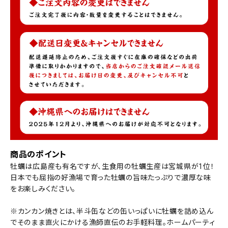
商品のポイント
牡蠣は広島産も有名ですが、生食用の牡蠣生産は宮城県が1位！
日本でも屈指の好漁場で育った牡蠣の旨味たっぷりで濃厚な味
をお楽しみください。
※カンカン焼きとは、半斗缶などの缶いっぱいに牡蠣を詰め込ん
でそのまま直火にかける漁師直伝のお手軽料理。ホームパーティ