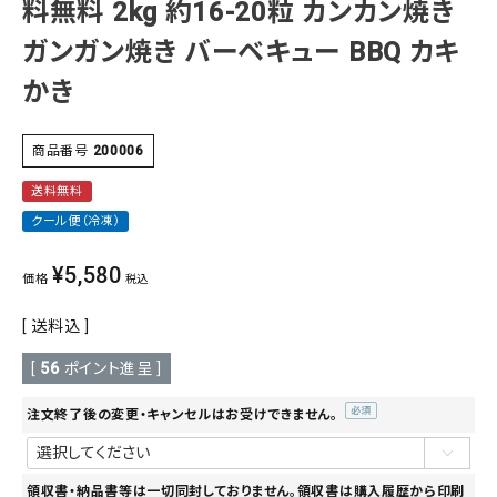
料無料 2kg 約16-20粒 カンカン焼き
ガンガン焼き バーベキュー BBQ カキ
かき
商品番号
200006
送料無料
クール便（冷凍）
¥
5,580
価格
税込
送料込
[
56
ポイント進呈 ]
注文終了後の変更・キャンセルはお受けできません。
(必
須)
領収書・納品書等は一切同封しておりません。領収書は購入履歴から印刷