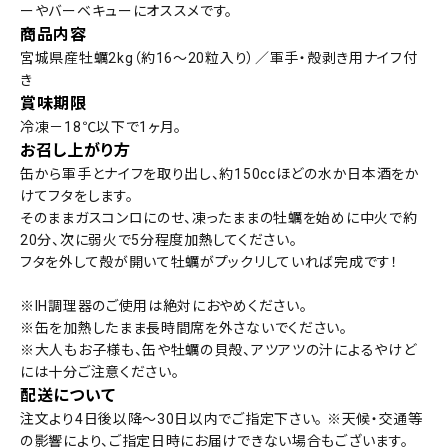
ーやバーベキューにオススメです。
商品内容
宮城県産牡蠣2kg（約16～20粒入り）／軍手・殻剥き用ナイフ付
き
賞味期限
冷凍－18℃以下で1ヶ月。
お召し上がり方
缶から軍手とナイフを取り出し、約150ccほどの水か日本酒をか
けてフタをします。
そのままガスコンロにのせ、凍ったままの牡蠣を始めに中火で約
20分、次に弱火で5分程度加熱してください。
フタを外して殻が開いて牡蠣がプックリしていれば完成です！
※IH調理器のご使用は絶対におやめください。
※缶を加熱したまま長時間席を外さないでください。
※大人もお子様も、缶や牡蠣の貝殻、アツアツの汁によるやけど
には十分ご注意ください。
配送について
注文より4日後以降～30日以内でご指定下さい。 ※天候・交通等
の影響により、ご指定日時にお届けできない場合もございます。