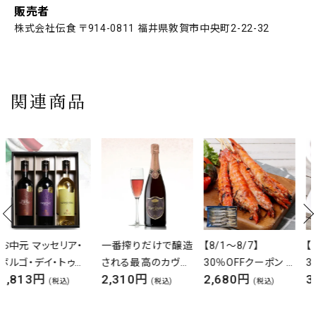
販売者
株式会社伝食 〒914-0811 福井県敦賀市中央町2-22-32
関連商品
一番搾りだけで醸造
【8/1～8/7】
【8/1～8/7】
される最高のカヴァ
30％OFFクーポン ソ
30％OFFクーポン
2,310円
2,680円
3,420円
ロジャーグラート カ
フトシェルブラックタ
オニオンリング 1kg
(税込)
(税込)
(税込)
ヴァ ロゼ ブリュット
イガー 串付き 300g
750ml スパークリン
12本入り えび 海老