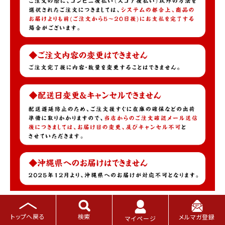
商品のポイント
★楽天グルメ大賞カニ部門受賞！
トップへ戻る
検索
メルマガ登録
マイページ