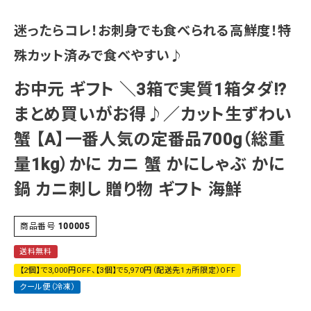
迷ったらコレ！お刺身でも食べられる高鮮度！特
殊カット済みで食べやすい♪
お中元 ギフト ＼3箱で実質1箱タダ!?
まとめ買いがお得♪／カット生ずわい
蟹 【A】一番人気の定番品700g（総重
量1kg）かに カニ 蟹 かにしゃぶ かに
鍋 カニ刺し 贈り物 ギフト 海鮮
商品番号
100005
送料無料
【2個】で3,000円OFF、【3個】で5,970円（配送先1ヵ所限定）OFF
クール便（冷凍）