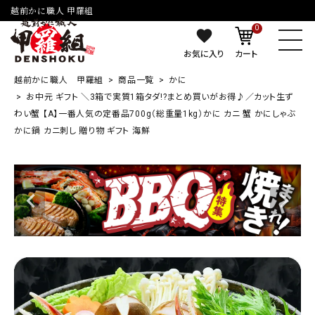
越前かに職人 甲羅組
0
お気に入り
カート
越前かに職人 甲羅組
商品一覧
かに
お中元 ギフト ＼3箱で実質1箱タダ!?まとめ買いがお得♪／カット生ず
わい蟹 【A】一番人気の定番品700g（総重量1kg）かに カニ 蟹 かにしゃぶ
かに鍋 カニ刺し 贈り物 ギフト 海鮮