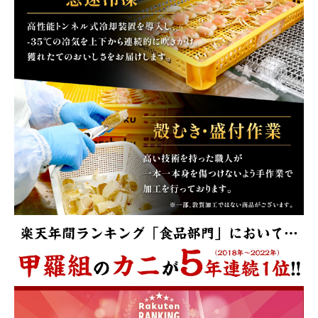
close
注文終了後の変更・キャンセルはお受けできません。
(必
須)
領収書・納品書等は一切同封しておりません。領収書は購入履歴
から印刷してご利用ください。