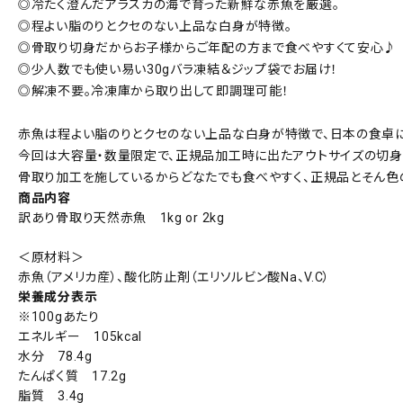
◎冷たく澄んだアラスカの海で育った新鮮な赤魚を厳選。
◎程よい脂のりとクセのない上品な白身が特徴。
◎骨取り切身だからお子様からご年配の方まで食べやすくて安心♪
◎少人数でも使い易い30gバラ凍結＆ジップ袋でお届け！
◎解凍不要。冷凍庫から取り出して即調理可能！
赤魚は程よい脂のりとクセのない上品な白身が特徴で、日本の食卓
今回は大容量・数量限定で、正規品加工時に出たアウトサイズの切身
骨取り加工を施しているからどなたでも食べやすく、正規品とそん色
商品内容
訳あり骨取り天然赤魚 1kg or 2kg
＜原材料＞
赤魚（アメリカ産）、酸化防止剤（エリソルビン酸Na、V.C）
栄養成分表示
※100gあたり
エネルギー 105kcal
水分 78.4g
たんぱく質 17.2g
脂質 3.4g