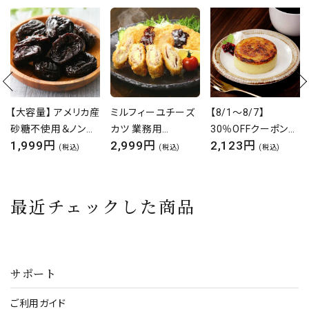
ミルフィーユチーズ
【8/1～8/7】
白身魚のフリッター
カツ 業務用
30％OFFクーポン
業務用たっぷり1kg
2,999円
2,123円
1,850円
900g(10枚入)【カ
サンセバスチャンチ
弁当 朝食
(税込)
(税込)
(税込)
ツ】【チーズカツ】【ミ
ーズケーキ 95g×2
ルフィーユカツ】【肉
個 バスクチーズケー
の日】
キ チーズケーキ ス
最近チェックした商品
イーツ 冷凍 デザー
ト 濃厚 クリーミー
焦がし チーズ 自宅
用 お取り寄せ 個包
サポート
装 ギフト ケーキ グ
ルメ 本
ご利用ガイド