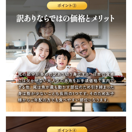
—
¥
3,990
税込
在庫切れ
【b】無塩切身2kg
—
¥
6,990
税込
在庫切れ