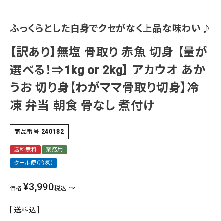
ふっくらとした白身でクセがなく上品な味わい♪
【訳あり】無塩 骨取り 赤魚 切身 【量が
選べる！⇒1kg or 2kg】 アカウオ あか
うお 切り身【わがママ骨取り切身】冷
凍 弁当 朝食 骨なし 煮付け
商品番号
240182
送料無料
業務用
クール便（冷凍）
¥
3,990
〜
税込
価格
送料込