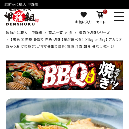
越前かに職人 甲羅組
0
お気に入り
カート
越前かに職人 甲羅組
商品一覧
魚
骨取り切身シリーズ
【訳あり】無塩 骨取り 赤魚 切身 【量が選べる！⇒1kg or 2kg】 アカウオ
あかうお 切り身【わがママ骨取り切身】冷凍 弁当 朝食 骨なし 煮付け