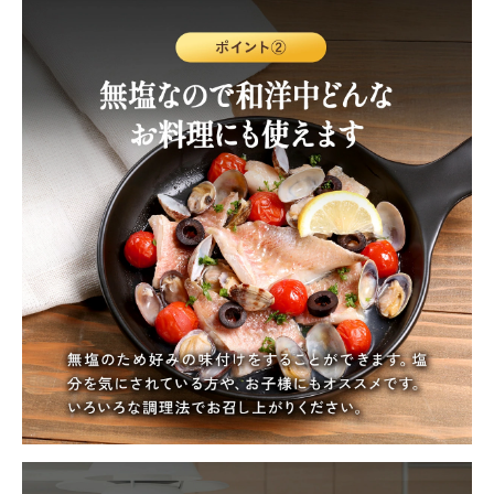
close
注文終了後の変更・キャンセルはお受けできません。
(必
須)
領収書・納品書等は一切同封しておりません。領収書は購入履歴
から印刷してご利用ください。
種類を選んで下さい↓
【a】無塩切身1kg