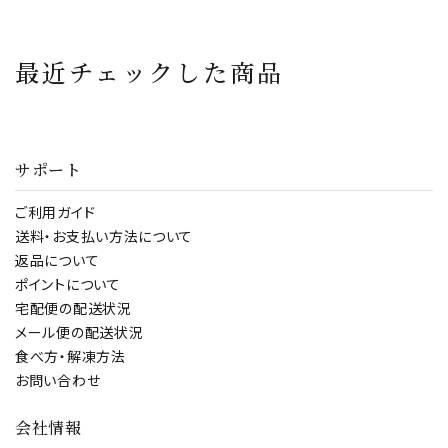
り500g サーモン ノ
600g（100g×6P）サ
ルウェー産 サイズ不
ーモン 刺身 寿司 冷
揃い 生食可 お刺身
凍 お寿司 小分け 時
最近チェックした商品
大トロ
短 便利
サポート
ご利用ガイド
送料・お支払い方法について
返品について
ポイントについて
宅配便の配送状況
メール便の配送状況
食べ方・解凍方法
お問い合わせ
会社情報