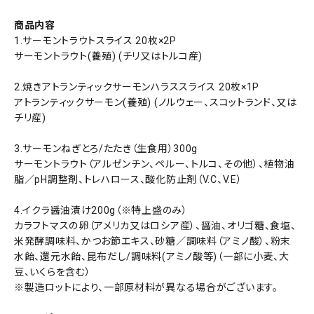
商品内容
1.サーモントラウトスライス 20枚×2P
サーモントラウト(養殖) (チリ又はトルコ産)
2.焼きアトランティックサーモンハラススライス 20枚×1P
アトランティックサーモン(養殖) (ノルウェー、スコットランド、又は
チリ産)
3.サーモンねぎとろ/たたき（生食用）300g
サーモントラウト（アルゼンチン、ペルー、トルコ、その他）、植物油
脂／pH調整剤、トレハロース、酸化防止剤（V.C、V.E）
4.イクラ醤油漬け200g（※特上盛のみ）
カラフトマスの卵（アメリカ又はロシア産）、醤油、オリゴ糖、食塩、
米発酵調味料、かつお節エキス、砂糖／調味料（アミノ酸）、粉末
水飴、還元水飴、昆布だし/調味料(アミノ酸等)（一部に小麦、大
豆、いくらを含む）
※製造ロットにより、一部原材料が異なる場合がございます。