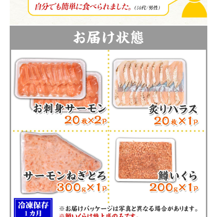
close
※鱒いくらは特上盛のみです。
(必
須)
注文終了後の変更・キャンセルはお受けできません。
(必
須)
領収書・納品書等は一切同封しておりません。領収書は購入履歴