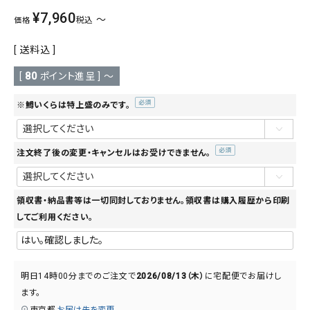
¥
7,960
〜
税込
価格
送料込
[
80
ポイント進呈 ]
〜
※鱒いくらは特上盛のみです。
(必
須)
注文終了後の変更・キャンセルはお受けできません。
(必
須)
領収書・納品書等は一切同封しておりません。領収書は購入履歴から印刷
してご利用ください。
明日
14時00分
までのご注文で
2026/08/13（木）
に
宅配便
でお届けし
ます。