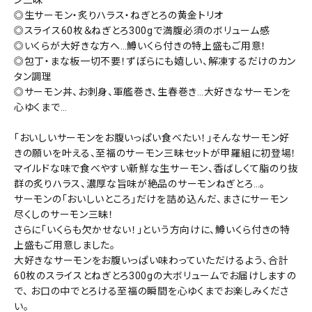
◎生サーモン・炙りハラス・ねぎとろの黄金トリオ
◎スライス60枚＆ねぎとろ300gで満腹必須のボリューム感
◎いくらが大好きな方へ…鱒いくら付きの特上盛もご用意！
◎包丁・まな板一切不要！ずぼらにも嬉しい、解凍するだけのカン
タン調理
◎サーモン丼、お刺身、軍艦巻き、生春巻き…大好きなサーモンを
心ゆくまで…
「おいしいサーモンをお腹いっぱい食べたい！」そんなサーモン好
きの願いを叶える、至福のサーモン三昧セットが甲羅組に初登場！
マイルドな味で食べやすい新鮮な生サーモン、香ばしくて脂のり抜
群の炙りハラス、濃厚な旨味が絶品のサーモンねぎとろ…。
サーモンの「おいしいところ」だけを詰め込んだ、まさにサーモン
尽くしのサーモン三昧！
さらに「いくらも欠かせない！」という方向けに、鱒いくら付きの特
上盛もご用意しました。
大好きなサーモンをお腹いっぱい味わっていただけるよう、合計
60枚のスライスとねぎとろ300gの大ボリュームでお届けしますの
で、 お口の中でとろける至福の瞬間を心ゆくまでお楽しみくださ
い。