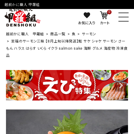
越前かに職人 甲羅組
0
お気に入り
カート
越前かに職人 甲羅組
商品一覧
魚
サーモン
至福のサーモン三昧 【8月上旬以降発送】鮭 サケ シャケ サーモン さー
もん ハラス はらす いくら イクラ salmon sake 海鮮 グルメ 海産物 冷凍食
品