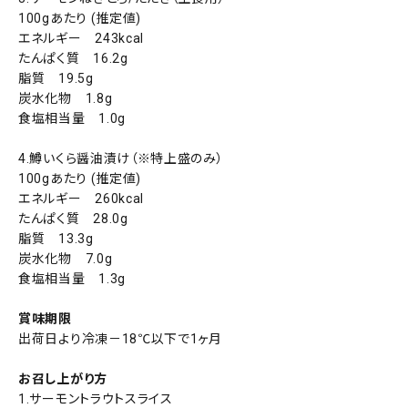
100gあたり (推定値)
エネルギー 243kcal
たんぱく質 16.2g
脂質 19.5g
炭水化物 1.8g
食塩相当量 1.0g
4.鱒いくら醤油漬け（※特上盛のみ）
100gあたり (推定値)
エネルギー 260kcal
たんぱく質 28.0g
脂質 13.3g
炭水化物 7.0g
食塩相当量 1.3g
賞味期限
出荷日より冷凍－18℃以下で1ヶ月
お召し上がり方
1.サーモントラウトスライス