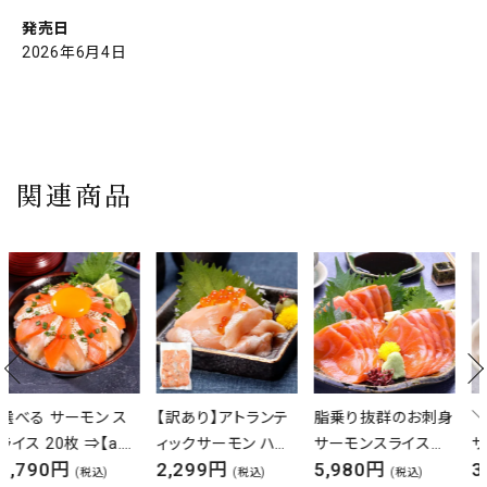
発売日
2026年6月4日
関連商品
【訳あり】アトランテ
脂乗り抜群のお刺身
＼3個で1個無料／
ィックサーモン ハラ
サーモンスライスた
サーモンたたき＆い
2,299円
5,980円
3,499円
ス 切り落とし たっぷ
っぷり
くら丼セット
(税込)
(税込)
(税込)