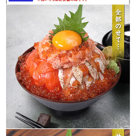
から印刷してご利用ください。
種類を選択してください。
上盛
カートに入れる
¥
7,960
税込
特上盛（いくら付き）
カートに入れる
¥
13,700
税込