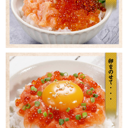
close
注文終了後の変更・キャンセルはお受けできません。
(必
須)
領収書・納品書等は一切同封しておりません。領収書は購入履歴
から印刷してご利用ください。
カートに入れる