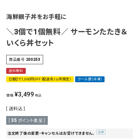
海鮮親子丼をお手軽に
＼3個で1個無料／ サーモンたたき＆
いくら丼セット
商品番号
200253
送料無料
【2個】で1,000円OFF（配送先1ヵ所限定）
クール便（冷凍）
¥
3,499
価格
税込
送料込
[
35
ポイント進呈 ]
注文終了後の変更・キャンセルはお受けできません。
(必