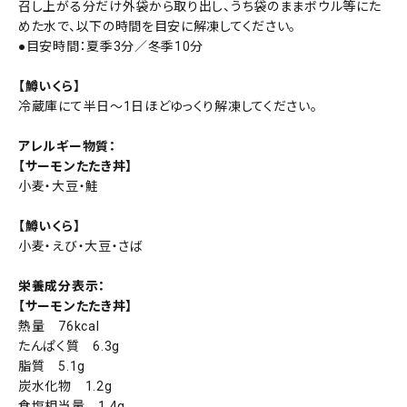
召し上がる分だけ外袋から取り出し、うち袋のままボウル等にた
めた水で、以下の時間を目安に解凍してください。
●目安時間：夏季3分／冬季10分
【鱒いくら】
冷蔵庫にて半日〜1日ほどゆっくり解凍してください。
アレルギー物質：
【サーモンたたき丼】
小麦・大豆・鮭
【鱒いくら】
小麦・えび・大豆・さば
栄養成分表示：
【サーモンたたき丼】
熱量 76kcal
たんぱく質 6.3g
脂質 5.1g
炭水化物 1.2g
食塩相当量 1.4g