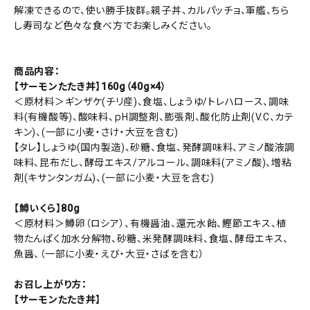
解凍できるので、使い勝手抜群。親子丼、カルパッチョ、軍艦、ちら
し寿司など色々な食べ方でお楽しみください。
商品内容：
【サーモンたたき丼】160g（40g×4）
＜原材料＞ギンザケ(チリ産)、食塩、しょうゆ/トレハロース、調味
料(有機酸等)、酸味料、ｐH調整剤、膨張剤、酸化防止剤(V.C、カテ
キン)、(一部に小麦・さけ・大豆を含む)
【タレ】しょうゆ(国内製造)、砂糖、食塩、発酵調味料、アミノ酸液調
味料、昆布だし、酵母エキス/アルコール、調味料(アミノ酸)、増粘
剤(キサンタンガム)、(一部に小麦・大豆を含む)
【鱒いくら】80g
＜原材料＞鱒卵（ロシア）、有機醤油、還元水飴、鰹節エキス、植
物たんぱく加水分解物、砂糖、米発酵調味料、食塩、酵母エキス、
魚醤、（一部に小麦・えび・大豆・さばを含む）
お召し上がり方：
【サーモンたたき丼】