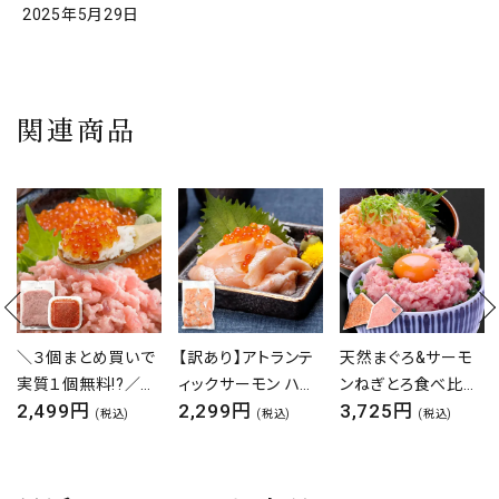
2025年5月29日
関連商品
【訳あり】アトランテ
天然まぐろ&サーモ
お刺身とろサーモン
ィックサーモン ハラ
ンねぎとろ食べ比べ
業務用たっぷり半身
2,299円
3,725円
3,999円
ス 切り落とし たっぷ
セット マグロ ネギト
（骨なし皮なし約
(税込)
(税込)
(税込)
り500g サーモン ノ
ロ たたき 海鮮 鮭 冷
700g/600g～
ルウェー産 サイズ不
凍 海鮮丼 寿司 簡単
800g）
揃い 生食可 お刺身
時短 サーモントラウ