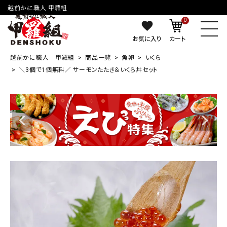
越前かに職人 甲羅組
0
お気に入り
カート
越前かに職人 甲羅組
商品一覧
魚卵
いくら
＼3個で1個無料／ サーモンたたき＆いくら丼セット