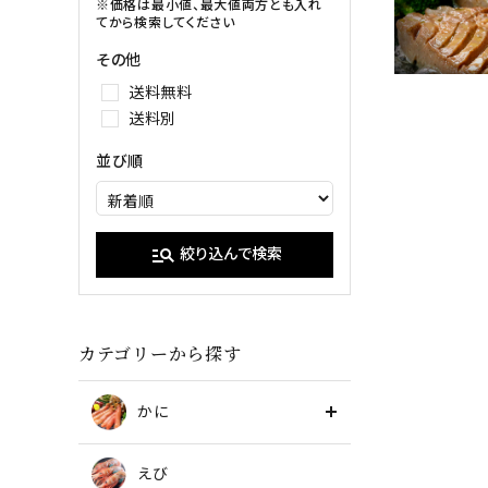
イクラ
※価格は最小値、最大値両方とも入れ
てから検索してください
甘エビ
たらこ・明
その他
ブラックタイガー
送料無料
送料別
並び順
manage_search
絞り込んで検索
カテゴリーから探す
かに
えび