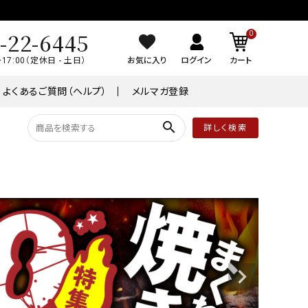
-22-6445
0
～17:00（定休日 - 土日）
お気に入り
ログイン
カート
よくあるご質問（ヘルプ）
メルマガ登録
search
詳しく検索
品
常温商品
￥8,001～￥10,000
ケーキ
ワイン
業務用