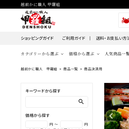
越前かに職人 甲羅組
ショッピングガイド
ご利用ガイド
送料・お支払い方
カテゴリーから選ぶ
価格から選ぶ
人気商品一
越前かに職人 甲羅組
商品一覧
商品決済用
貝
かに
～￥2,000
￥2,00
帆立・ホタ
ズワイガニ
キーワードから探す
￥10,001～￥30,000
￥30,0
牡蠣・カキ
タラバガニ
search
毛ガニ
価格から探す
魚
円 ～
円
えび