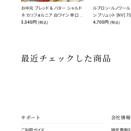
ポン 国
お中元 ブレッド & バター シャルド
ルブロン・ルノワール
ぶりかま
ネ カリフォルニア 白ワイン 辛口 フ
ン ブリュット [NV] 7
つけ 塩
ルボディ Bread & Butter
3,540円
クリングワイン シャ
4,700円
(税込)
(税込)
取り寄せ
Chardonnay 750ml ギフト お
ンパン
BBQ
祝い プレゼント
最近チェックした商品
サポート
会社情報
ご利用ガイド
特定商取