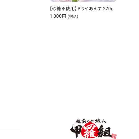
【砂糖不使用】ドライあんず 220g
もっち
1,000円
ぷり50
(税込)
2,06