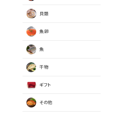
貝類
魚卵
魚
干物
ギフト
その他