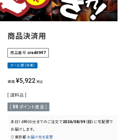
その他
商品決済用
商品番号
credit997
クール便（冷凍）
¥
5,922
価格
税込
送料込
[
59
ポイント進呈 ]
本日
14時00分
までのご注文で
2026/08/09（日）
に
宅配便
で
お届けします。
東京都
お届け先を変更