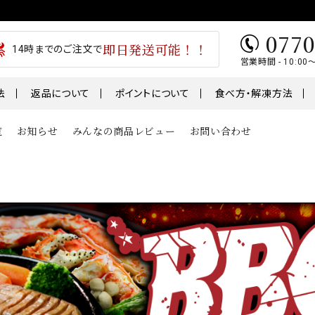
0770
即日発送可能！！
14時までのご注文で
営業時間 - 10:00
法
返品について
ポイントについて
食べ方・解凍方法
覧
お知らせ
みんなの商品レビュー
お問い合わせ
類
魚
肉・肉加工
1～￥5,000
￥5,001～￥7,000
テ
うなぎ
干物
01～
鮭・サーモン
ギフト
鯖・サバ
卵
おせち
骨取り切身シリーズ