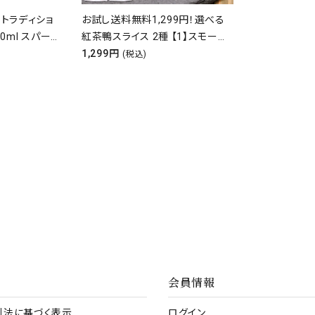
 トラディショ
お試し送料無料1,299円！選べる
50ml スパー
紅茶鴨スライス 2種 【1】スモーク
ンパーニュ シャ
120g【2】パストラミ 120g 鴨 かも
1,299円
(税込)
肉 鴨肉 カモ おつまみ おしゃれ パ
ーティ
会員情報
引法に基づく表示
ログイン