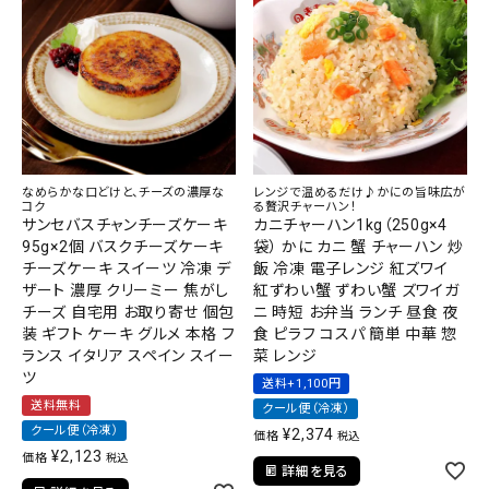
なめらかな口どけと、チーズの濃厚な
レンジで温めるだけ♪かにの旨味広が
コク
る贅沢チャーハン！
サンセバスチャンチーズケーキ
カニチャーハン1kg（250g×4
95g×2個 バスクチーズケーキ
袋） かに カニ 蟹 チャーハン 炒
チーズケーキ スイーツ 冷凍 デ
飯 冷凍 電子レンジ 紅ズワイ
ザート 濃厚 クリーミー 焦がし
紅ずわい蟹 ずわい蟹 ズワイガ
チーズ 自宅用 お取り寄せ 個包
ニ 時短 お弁当 ランチ 昼食 夜
装 ギフト ケーキ グルメ 本格 フ
食 ピラフ コスパ 簡単 中華 惣
ランス イタリア スペイン スイー
菜 レンジ
ツ
送料+1,100円
送料無料
クール便（冷凍）
クール便（冷凍）
¥
2,374
価格
税込
¥
2,123
価格
税込
詳細を見る