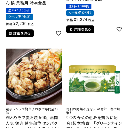
ん 鍋 業務用 冷凍食品
送料+1,100円
送料+1,100円
クール便（冷凍）
クール便（冷凍）
¥
2,374
価格
税込
¥
2,200
価格
税込
詳細を見る
詳細を見る
電子レンジで簡単♪お家で専門店の
毎日の野菜不足を、この青汁一杯で解
味！
消！
鶏ふりそで炭火焼 500g 肩肉
9つの野菜の恵みを贅沢に配
人気 鶏肉 希少部位 タンパク
合！超本格青汁「グリーンナイン