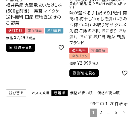
が溢れる♪
め！薄い皮に包まれた極厚の柔らかい
果肉が絶品！見た目だけの訳あり品で
福井県産 九頭竜まいたけ１株
す！
(500ｇ前後) 舞茸 マイタケ
味が選べる♪【訳あり】紀州 南
送料無料 国産 産地直送 きの
高梅 梅干し1kg しそ漬/はちみ
こ 野菜
つ梅 つぶれ お取り寄せ グルメ
免疫 ご飯のお供 おにぎり お茶
送料無料
常温商品
産地直送
漬け おかず お弁当 総菜 朝食
¥
2,499
価格
税込
ブランド
詳細を見る
送料無料
常温商品
ゆうパック
¥
2,999
価格
税込
詳細を見る
並び替え
オススメ順
新着順
価格が安い順
価格が高い順
93
件中
1
-
20
件表示
1
2
…
5