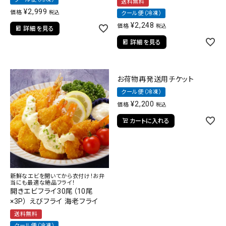
送料無料
¥
2,999
価格
税込
クール便（冷凍）
¥
2,248
価格
税込
詳細を見る
詳細を見る
お荷物再発送用チケット
クール便（冷凍）
¥
2,200
価格
税込
カートに入れる
新鮮なエビを開いてから衣付け！お弁
当にも最適な絶品フライ！
開きエビフライ30尾（10尾
×3P） えびフライ 海老フライ
送料無料
クール便（冷凍）