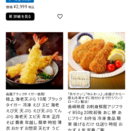
¥
2,999
価格
税込
詳細を見る
高級ブラックタイガー使用！
「外サクッ！」「中ふわっ♪」水揚げから一
度も冷凍せずに粉付けまで行うワンフ
極上 海老天ぷら 10尾 ブラック
ローズン製法！
タイガー 冷凍 えび エビ 海老
長崎県産 お刺身鮮度アジフラ
えび天 天ぷら えび天ぷら てん
イ 850g 20枚前後 あじ 鯵 あ
ぷら 海老天 エビ天 年末 正月
じフライ お弁当 冷凍 食品 簡
そば 蕎麦 年越し 簡単 時短 薄
単 揚げるだけ 仕送り 時短 お
衣 おかず お惣菜 天むす うど
かず 人気 定番 ご飯