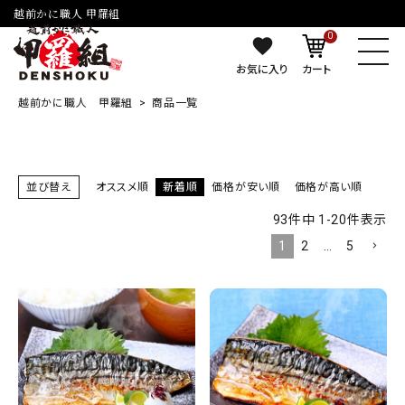
越前かに職人 甲羅組
0
お気に入り
カート
越前かに職人 甲羅組
商品一覧
並び替え
オススメ順
新着順
価格が安い順
価格が高い順
93
件中
1
-
20
件表示
1
2
…
5