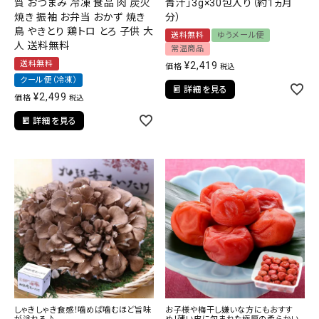
質 おつまみ 冷凍 食品 肉 炭火
青汁」3g×30包入り（約1ヵ月
焼き 振袖 お弁当 おかず 焼き
分）
鳥 やきとり 鶏トロ とろ 子供 大
送料無料
ゆうメール便
人 送料無料
常温商品
送料無料
¥
2,419
価格
税込
クール便（冷凍）
詳細を見る
¥
2,499
価格
税込
詳細を見る
しゃきしゃき食感！噛めば噛むほど旨味
お子様や梅干し嫌いな方にもおすす