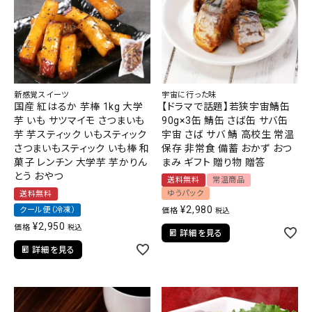
新感覚スイーツ
宇宙に行った味
国産 紅はるか 芋棒 1kg 大学
【ドラマで話題】若狭宇宙鯖缶
芋 いも サツマイモ さつまいも
90g×3缶 鯖缶 さば缶 サバ缶
芋 芋スティック いもスティック
宇宙 さば サバ 鯖 高校生 常温
さつまいもスティック いも棒 和
保存 非常食 備蓄 おかず おつ
菓子 レンチン 大学芋 芋かりん
まみ ギフト 贈り物 贈答
とう おやつ
送料無料
常温商品
ゆうパック
送料無料
¥
2,980
クール便（冷凍）
価格
税込
¥
2,950
価格
税込
詳細を見る
詳細を見る