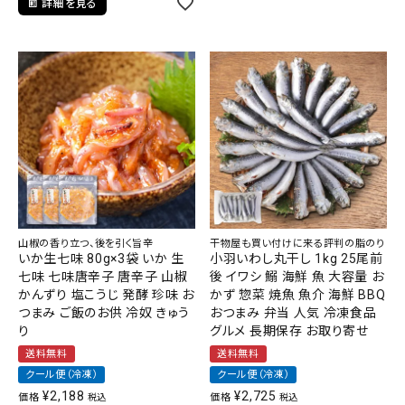
詳細を見る
山椒の香り立つ、後を引く旨辛
干物屋も買い付けに来る評判の脂のり
いか生七味 80g×3袋 いか 生
小羽いわし丸干し 1kg 25尾前
七味 七味唐辛子 唐辛子 山椒
後 イワシ 鰯 海鮮 魚 大容量 お
かんずり 塩こうじ 発酵 珍味 お
かず 惣菜 焼魚 魚介 海鮮 BBQ
つまみ ご飯のお供 冷奴 きゅう
おつまみ 弁当 人気 冷凍食品
り
グルメ 長期保存 お取り寄せ
送料無料
送料無料
クール便（冷凍）
クール便（冷凍）
¥
2,188
¥
2,725
価格
価格
税込
税込