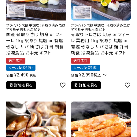
フライパンで簡単調理！骨取り済み魚は
フライパンで簡単調理！骨取り済み魚は
ママも子供も大満足♪
ママも子供も大満足♪
国産 骨取り さば 切身 or フィ
骨取り トロさば 切身 or フィー
ーレ 1kg 訳あり 無塩 or 有塩
レ 業務用 1kg 訳あり 無塩 or
骨なし サバ 鯖 さば 弁当 朝食
有塩 骨なし サバ さば 鯖 弁当
冷凍食品 お中元 ギフト
朝食 冷凍食品 お中元 ギフト
送料無料
送料無料
クール便（冷凍）
クール便（冷凍）
¥
2,490
¥
2,990
〜
税込
価格
価格
税込
詳細を見る
詳細を見る