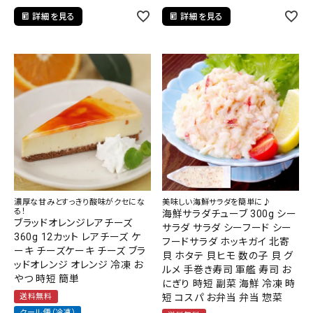
詳細を見る
詳細を見る
濃厚な甘みとすっきり酸味がクセにな
美味しい海鮮サラダを簡単に♪
る！
海鮮サラダチューブ 300g シー
ブラッドオレンジレアチーズ
サラダ サラダ シーフード シー
360g 12カット レアチーズ ケ
フードサラダ ホッキガイ 北寄
ーキ チーズケーキ チーズ ブラ
貝 ホタテ 貝ヒモ 数の子 貝 グ
ッドオレンジ オレンジ 冷凍 お
ルメ 手巻き寿司 軍艦 寿司 お
やつ 時短 簡単
にぎり 時短 副菜 海鮮 冷凍 時
送料無料
短 コスパ お弁当 弁当 惣菜
クール便（冷凍）