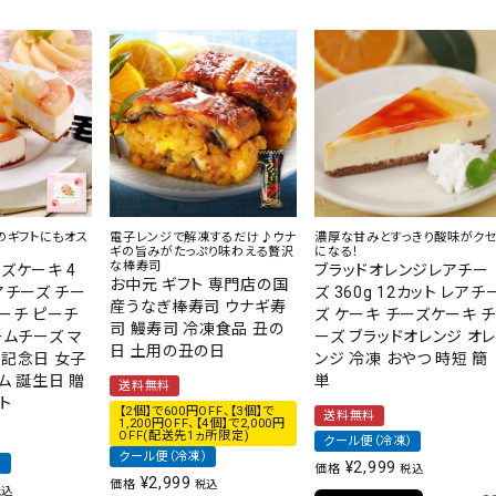
のギフトにもオス
電子レンジで解凍するだけ♪ウナ
濃厚な甘みとすっきり酸味がク
ギの旨みがたっぷり味わえる贅沢
になる！
な棒寿司
ズケーキ 4
ブラッドオレンジレアチー
お中元 ギフト 専門店の国
アチーズ チー
ズ 360g 12カット レアチ
産うなぎ棒寿司 ウナギ寿
ーチ ピーチ
ズ ケーキ チーズケーキ 
司 鰻寿司 冷凍食品 丑の
ームチーズ マ
ーズ ブラッドオレンジ オ
日 土用の丑の日
 記念日 女子
ンジ 冷凍 おやつ 時短 簡
ム 誕生日 贈
単
送料無料
ト
【2個】で600円OFF、【3個】で
送料無料
1,200円OFF、【4個】で2,000円
OFF(配送先1ヵ所限定)
クール便（冷凍）
クール便（冷凍）
）
¥
2,999
価格
税込
¥
2,999
価格
税込
税込