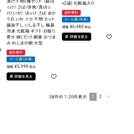
漬け干物5種セット （縞ほ
×2袋）化粧箱入り
っけ/ さば/赤魚/真ほっ
付
け/いか） ほっけ さば あか
送料無料
うお いか イカ 干物 セット
クール便（冷凍）
醤油干し いしる干し 輪島
¥
6,480
価格
税込
冷凍 化粧箱 ギフト お取り
寄せ 焼くだけ 朝食 おつま
詳細を見る
み わじまの朝 大型
送料無料
クール便（冷凍）
¥
5,999
価格
税込
詳細を見る
1
2
38
件中
1
-
20
件表示