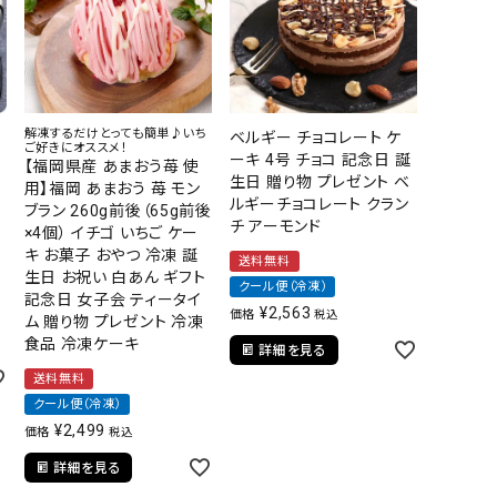
その他
解凍するだけとっても簡単♪いち
ベルギー チョコレート ケ
ご好きにオススメ！
ーキ 4号 チョコ 記念日 誕
【福岡県産 あまおう苺 使
生日 贈り物 プレゼント ベ
ア
用】福岡 あまおう 苺 モン
ルギーチョコレート クラン
ブラン 260g前後（65g前後
チ アーモンド
×4個） イチゴ いちご ケー
キ お菓子 おやつ 冷凍 誕
送料無料
生日 お祝い 白あん ギフト
クール便（冷凍）
記念日 女子会 ティータイ
¥
2,563
価格
税込
ム 贈り物 プレゼント 冷凍
食品 冷凍ケーキ
詳細を見る
送料無料
クール便（冷凍）
¥
2,499
価格
税込
詳細を見る