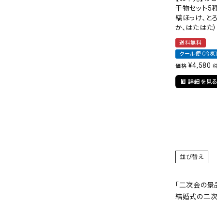
干物セット5種
縞ほっけ、と
か、はたはた
送料無料
クール便（冷凍
¥
4,580
価格
詳細を見
並び替え
「
二次会の景
結婚式の二次