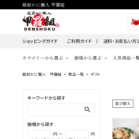
越前かに職人 甲羅組
ショッピングガイド
ご利用ガイド
送料・お支払い方
カテゴリーから選ぶ
価格から選ぶ
人気商品一
越前かに職人 甲羅組
商品一覧
ギフト
貝
かに
～￥2,000
￥2,00
帆立・ホタ
ズワイガニ
キーワードから探す
￥10,001～￥30,000
￥30,0
並び替え
牡蠣・カキ
タラバガニ
search
毛ガニ
価格から探す
魚
円 ～
円
えび