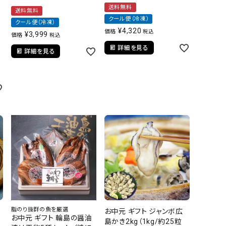
送料無料
送料無料
クール便（冷凍）
クール便（冷凍）
¥
4,320
価格
税込
¥
3,999
価格
税込
詳細を見る
詳細を見る
脂のり抜群の魚を厳選
お中元 ギフト ジャンボ広
お中元 ギフト 輪島の醤油
島かき2kg（1kg/約25粒