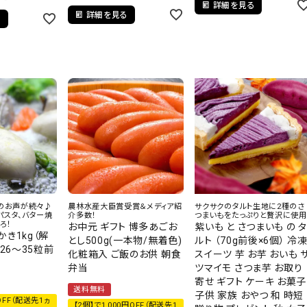
詳細を見る
詳細を見る
る
のお声が続々♪
農林水産大臣賞受賞＆メディア紹
サクサクのタルト生地に2種のさ
、パスタ、バター焼
介多数！
つまいもをたっぷりと贅沢に使用
ろ！
お中元 ギフト 博多あごお
紫いも と さつまいも の タ
き1kg（解
とし500g(一本物/無着色)
ルト （70g前後×6個） 冷
約26～35粒前
化粧箱入 ご飯のお供 朝食
スイーツ 芋 お芋 おいも 
蠣
弁当
ツマイモ さつま芋 お取り
寄せ ギフト ケーキ お菓子
送料無料
子供 家族 おやつ 和 時短
OFF（配送先1ヵ
【2個】で1,000円OFF（配送先1