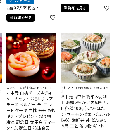
クール便（冷凍）
¥
2,999
〜
税込
詳細を見る
価格
詳細を見る
人気ケーキがお得なセットに♪
化粧箱入りで贈り物にもオススメ
！
♪
お中元 白桃チーズ＆チョコ
お中元 ギフト 簡単＆便利
ケーキセット 2種4号 レア
凍
♪ 海鮮ぶっかけ丼6種セッ
チーズ ベルギー チョコレ
サ
ト 各種100g（えび・ほた
ート ケーキ 白桃 モモ もも
て・サーモン・銀鮭・たこ・ひ
ギフト プレゼント 贈り物
らめ） 海鮮丼 丼 どんぶり
冷凍 記念日 女子会 ティー
の具 三陸 贈り物 ギフト
タイム 誕生日 冷凍食品