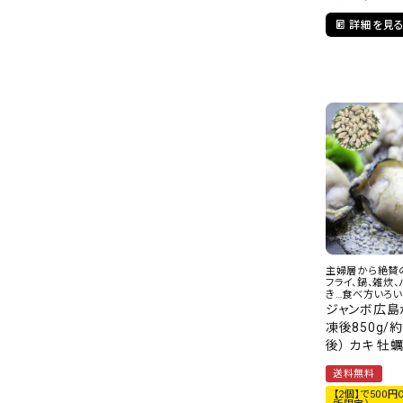
詳細を見
主婦層から絶賛
フライ、鍋、雑炊
き…食べ方いろい
ジャンボ広島か
凍後850g/
後） カキ 牡
送料無料
【2個】で500円