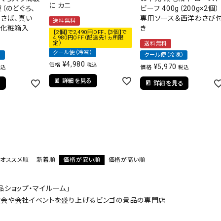
に カニ
（のどぐろ、
ビーフ 400g（200g×2個）
ろさば、真い
専用ソース＆西洋わさび
送料無料
）化粧箱入
き
【2個】で2,490円OFF、【3個】で
4,980円OFF（配送先1ヵ所限
定）
送料無料
クール便（冷凍）
）
クール便（冷凍）
¥
4,980
価格
税込
¥
5,970
価格
税込
税込
詳細を見る
る
詳細を見る
オススメ順
新着順
価格が安い順
価格が高い順
品ショップ・マイルーム
」
会や会社イベントを盛り上げるビンゴの景品の専門店