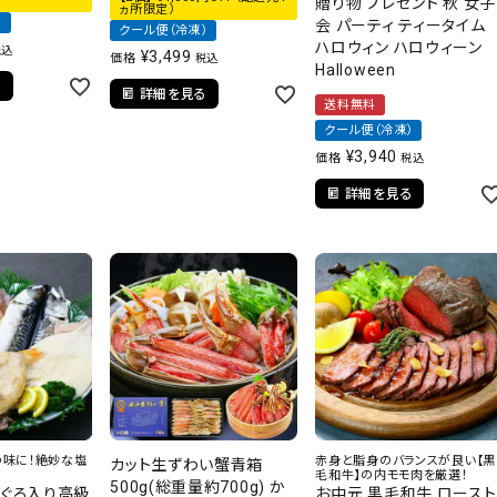
贈り物 プレゼント 秋 女子
ヵ所限定）
）
会 パーティ ティータイム
クール便（冷凍）
ハロウィン ハロウィーン
税込
¥
3,499
価格
税込
Halloween
る
詳細を見る
送料無料
クール便（冷凍）
¥
3,940
価格
税込
詳細を見る
の味に！絶妙な塩
赤身と脂身のバランスが良い【黒
カット生ずわい蟹青箱
毛和牛】の内モモ肉を厳選！
500g(総重量約700g) か
どぐろ入り高級
お中元 黒毛和牛 ロースト