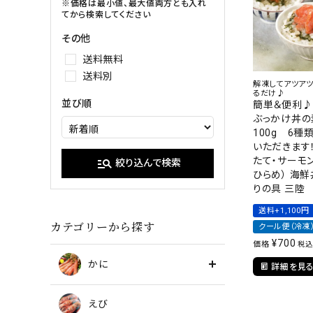
イクラ
※価格は最小値、最大値両方とも入れ
てから検索してください
甘エビ
たらこ・明
その他
ブラックタイガー
送料無料
送料別
解凍してアツア
るだけ♪
並び順
簡単＆便利♪
ぶっかけ丼の
100g 6種
いただきます
たて・サーモン
manage_search
絞り込んで検索
ひらめ） 海鮮
りの具 三陸
送料+1,100円
カテゴリーから探す
クール便（冷凍
¥
700
価格
税込
かに
詳細を見
えび