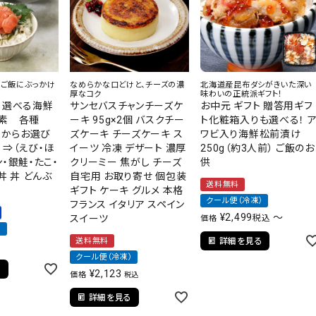
太子
ツご飯にぶっかけ
なめらかな口どけと、チーズの濃
北海道産昆布ダシがきいた深い
厚なコク
味わいの正統派ギフト！
 選べる海鮮
サンセバスチャンチーズケ
お中元 ギフト 贈答用ギフ
素 各種
ーキ 95g×2個 バスクチー
ト化粧箱入りも選べる！ 
類からお選び
ズケーキ チーズケーキ ス
ワビ入り海鮮松前漬け
！⇒（えび・ほ
イーツ 冷凍 デザート 濃厚
250g（約3人前） ご飯のお
・銀鮭・たこ・
クリーミー 焦がし チーズ
供
丼 丼 どんぶ
自宅用 お取り寄せ 個包装
送料無料
ギフト ケーキ グルメ 本格
クール便（冷凍）
フランス イタリア スペイン
¥
2,499
〜
スイーツ
税込
価格
）
送料無料
詳細を見る
クール便（冷凍）
る
¥
2,123
価格
税込
詳細を見る