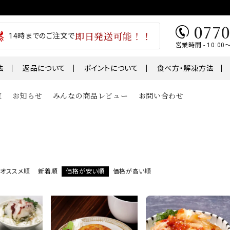
0770
即日発送可能！！
14時までのご注文で
営業時間 - 10:00
法
返品について
ポイントについて
食べ方・解凍方法
覧
お知らせ
みんなの商品レビュー
お問い合わせ
類
魚
肉・肉加工
1～￥5,000
￥5,001～￥7,000
テ
うなぎ
干物
01～
オススメ順
新着順
価格が安い順
価格が高い順
鮭・サーモン
ギフト
鯖・サバ
卵
おせち
骨取り切身シリーズ