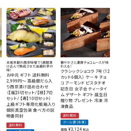
セ
本場京都の西京味噌で1週間漬
艶やかさと濃厚チョコムースが味
け込んで熟成させた高級料亭の
わえる！
味！
クラシックショコラ 7号（12
お中元 ギフト 送料無料
ー
カット6個入） ケーキ チョ
2,999円～ 高級銀だら入
チ
コ アーモンド ピスタチオ
り西京漬け詰め合わせ
レ
記念日 女子会 ティータイ
（【福】5切セット/【禄】7切
ム デザート ギフト 誕生日
セット/ 【寿】10切セット）
贈り物 プレゼント 冷凍 冷
上級ギフト専用化粧箱入り
凍食品
個別真空包装 食べ方の説
明書同封
送料無料
クール便（冷凍）
送料無料
¥
3,124
価格
税込