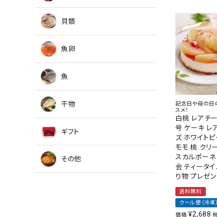
貝類
魚卵
魚
干物
記念日や母の日
スメ！
白桃 レアチー
号 ケーキ レ
ギフト
ズ ホワイトピ
モモ 桃 クリ
スカルポーネ
その他
会 ティータイ
り物 プレゼン
送料無料
クール便（冷凍
¥
2,688
価格