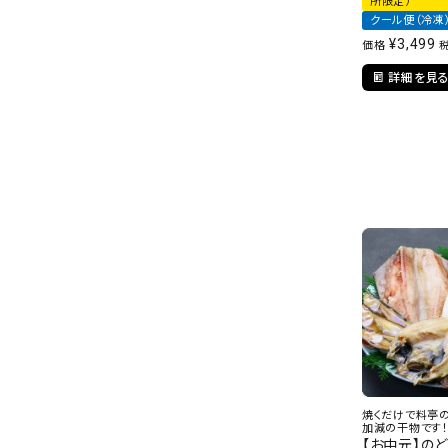
所限定）
クール便（冷凍
¥
3,499
価格
詳細を見
焼くだけで料亭
加減の干物です！
【お中元】の