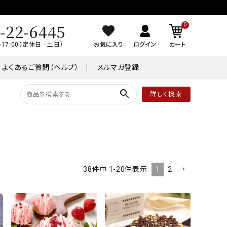
-22-6445
0
～17:00（定休日 - 土日）
お気に入り
ログイン
カート
よくあるご質問（ヘルプ）
メルマガ登録
search
詳しく検索
品
常温商品
￥8,001～￥10,000
ケーキ
1
2
38
件中
1
-
20
件表示
ワイン
業務用