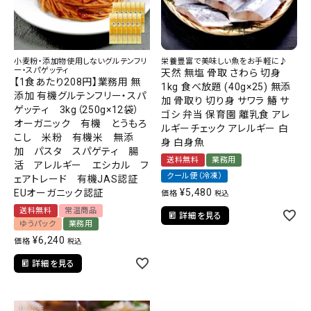
小麦粉・添加物使用しないグルテンフリ
栄養豊富で美味しい魚をお手軽に♪
ー・スパゲッティ
天然 無塩 骨取 さわら 切身
【1食あたり208円】業務用 無
1kg 食べ放題 (40g×25) 無添
添加 有機グルテンフリー・スパ
加 骨取り 切り身 サワラ 鰆 サ
ゲッティ 3kg（250g×12袋）
ゴシ 弁当 保育園 離乳食 アレ
オーガニック 有機 とうもろ
ルギーチェック アレルギー 白
こし 米粉 有機米 無添
身 白身魚
加 パスタ スパゲティ 腸
送料無料
業務用
活 アレルギー エシカル フ
クール便（冷凍）
ェアトレード 有機JAS認証
¥
5,480
EUオーガニック認証
価格
税込
送料無料
常温商品
詳細を見る
ゆうパック
業務用
¥
6,240
価格
税込
詳細を見る