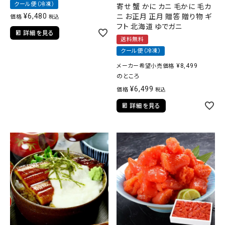
クール便（冷凍）
寄せ 蟹 かに カニ 毛かに 毛カ
¥
6,480
ニ お正月 正月 贈答 贈り物 ギ
価格
税込
フト 北海道 ゆでガニ
詳細を見る
送料無料
クール便（冷凍）
¥
8,499
メーカー希望小売価格
のところ
¥
6,499
価格
税込
詳細を見る