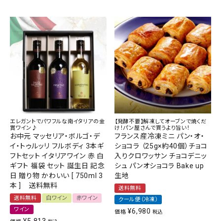
エレガントでパワフルな南イタリアの金
【発酵不要】解凍してオーブンで焼くだ
賞ワイン♪
け！パン屋さんで買うより旨い！
お中元 マッセリア・ボルゴ・デ
フランス産冷凍ミニ パン・オ・
イ・トゥルッリ フルボディ 3本ギ
ショコラ （25g×約40個）チョコ
フトセット イタリアワイン 赤 白
入りクロワッサン チョコデニッ
ギフト 福袋 セット 誕生日 記念
シュ パンオショコラ Bake up
日 贈り物 かわいい [ 750ml 3
生地
本 ] 送料無料
送料無料
送料無料
白ワイン
赤ワイン
クール便（冷凍）
ワイン
¥
6,980
価格
税込
¥
5,813