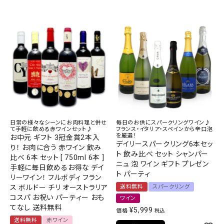
日常の様々なシーンにお肉料理と併せ
毎日のお供にスパークリングワイン♪
て手軽に飲める赤ワインセット♪
フランス・イタリア・スペインから辛口泡
を厳選！
お中元 ギフト 3冠金賞2本入
デイリースパークリング6本セッ
り！ お肉に合う 赤ワイン 飲み
ト 飲み比べ セット シャンパー
比べ 6本 セット [ 750ml 6本 ]
ニュ 泡 ワイン ギフト プレゼン
手軽に毎日飲めるお得な デイ
ト パーティ
リーワイン！ フルボディ フラン
ス ボルドー チリ オーストラリア
送料無料
スパークリング
コスパ お祝い パーティー おも
ワイン
てなし 送料無料
¥
5,999
価格
税込
送料無料
赤ワイン