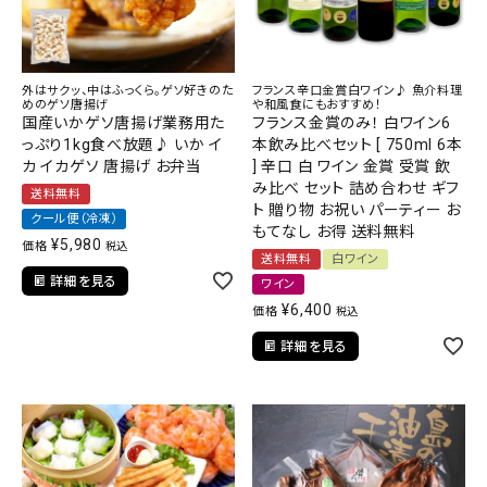
外はサクッ、中はふっくら。ゲソ好きのた
フランス辛口金賞白ワイン♪ 魚介料理
めのゲソ唐揚げ
や和風食にもおすすめ！
国産いかゲソ唐揚げ業務用た
フランス金賞のみ！ 白ワイン6
っぷり1kg食べ放題♪ いか イ
本飲み比べセット [ 750ml 6本
カ イカゲソ 唐揚げ お弁当
] 辛口 白 ワイン 金賞 受賞 飲
み比べ セット 詰め合わせ ギフ
送料無料
ト 贈り物 お祝い パーティー お
クール便（冷凍）
もてなし お得 送料無料
¥
5,980
価格
税込
送料無料
白ワイン
詳細を見る
ワイン
¥
6,400
価格
税込
詳細を見る