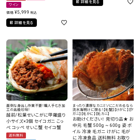
詳細を見る
ワイン
¥
5,999
価格
税込
詳細を見る
面倒な身出し作業不要！職人手むき加
まったり濃厚なカニミソにこだわるなら
工の高級珍味！
流氷海明けに限る！【毛蟹】【けがに】【ケ
ガニ】【毛かに】【毛カニ】
越前/松葉せいこがに甲羅盛り
お助けください！ 見切り品★ お
小サイズ×3個 セイコガニ こっ
中元 毛蟹 500g ~ 600g 姿 ボ
ぺ コッペ せいこ蟹 セイコ蟹
イル 冷凍 毛ガニ けがに 毛が
送料無料
に 冷凍食品 送料無料 お取り