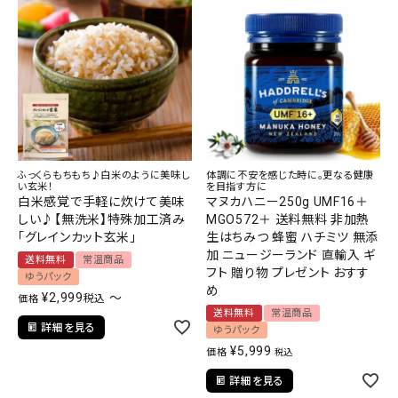
ふっくらもちもち♪白米のように美味し
体調に不安を感じた時に。更なる健康
い玄米！
を目指す方に
白米感覚で手軽に炊けて美味
マヌカハニー250g UMF16＋
しい♪【無洗米】特殊加工済み
MGO572＋ 送料無料 非加熱
「グレインカット玄米」
生はちみつ 蜂蜜 ハチミツ 無添
加 ニュージーランド 直輸入 ギ
送料無料
常温商品
フト 贈り物 プレゼント おすす
ゆうパック
め
¥
2,999
〜
税込
価格
送料無料
常温商品
詳細を見る
ゆうパック
¥
5,999
価格
税込
詳細を見る