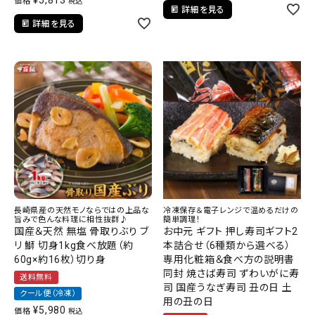
価格
税込
詳細を見る
詳細を見る
長崎県産の天然モノならではの上品な
冷凍保存＆電子レンジで温めるだけの
旨みで色んな料理に相性抜群♪
簡単調理！
国産＆天然 無塩 骨取りぶり ブ
お中元 ギフト 押し寿司ギフト2
リ 鰤 切身1kg食べ放題（約
本詰合せ（6種類から選べる）
60g×約16枚）切り身
専用化粧箱＆食べ方の説明書
同封 焼さば寿司 ずわいがに寿
送料無料
司 国産うなぎ寿司 丑の日 土
クール便（冷凍）
用の丑の日
¥
5,980
価格
税込