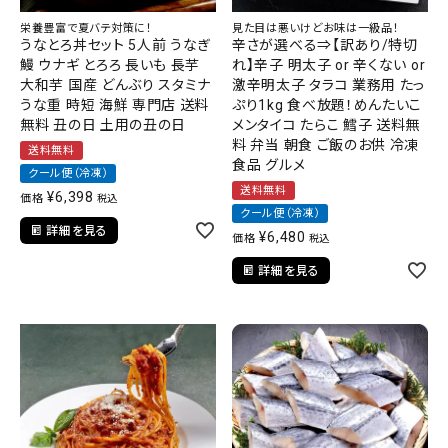
栄養豊富で夏バテ対策に！
見た目は悪いけどお味は一級品！
うなとろ丼セット 5人前 うなぎ
辛さが選べる⇒【訳あり/特切
鰻 ウナギ とろろ 長いも 長芋
れ】辛子 明太子 or 辛くない or
大和芋 国産 どんぶり スタミナ
激辛明太子 タラコ 業務用 たっ
うな重 時短 海鮮 専門店 送料
ぷり1kg 食べ放題！めんたいこ
無料 丑の日 土用の丑の日
メンタイコ たらこ 鱈子 送料無
料 弁当 朝食 ご飯のお供 冷凍
送料無料
食品 グルメ
クール便（冷凍）
送料無料
¥
6,398
価格
税込
クール便（冷凍）
詳細を見る
¥
6,480
価格
税込
詳細を見る