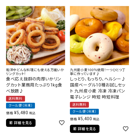
和洋中どんな料理にも使える万能いか
九州産小麦100％使用！一つひとつ丁
リングカット！
寧に作っています♪
食べ応え抜群の肉厚いかリン
しっとり、もっちり、ヘルシー♪
グカット業務用たっぷり1kg食
国産ベーグル10種お試しセッ
べ放題♪
ト 九州産小麦 冷凍 冷凍パン
電子レンジ 時短 時短料理
送料無料
送料無料
クール便（冷凍）
クール便（冷凍）
¥
5,480
価格
税込
¥
5,400
価格
税込
詳細を見る
詳細を見る