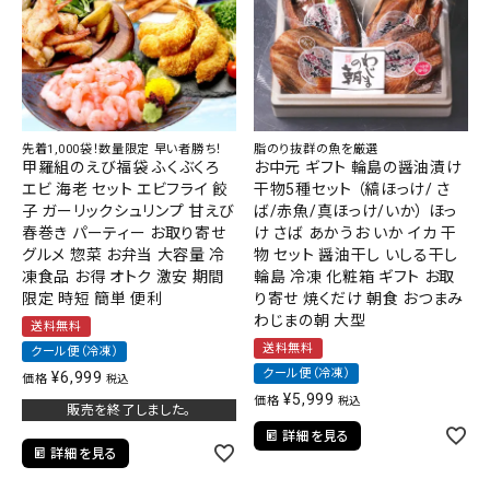
先着1,000袋！数量限定 早い者勝ち！
脂のり抜群の魚を厳選
甲羅組のえび福袋 ふくぶくろ
お中元 ギフト 輪島の醤油漬け
エビ 海老 セット エビフライ 餃
干物5種セット （縞ほっけ/ さ
子 ガーリックシュリンプ 甘えび
ば/赤魚/真ほっけ/いか） ほっ
春巻き パーティー お取り寄せ
け さば あかうお いか イカ 干
グルメ 惣菜 お弁当 大容量 冷
物 セット 醤油干し いしる干し
凍食品 お得 オトク 激安 期間
輪島 冷凍 化粧箱 ギフト お取
限定 時短 簡単 便利
り寄せ 焼くだけ 朝食 おつまみ
わじまの朝 大型
送料無料
送料無料
クール便（冷凍）
クール便（冷凍）
¥
6,999
価格
税込
¥
5,999
価格
税込
販売を終了しました。
詳細を見る
詳細を見る