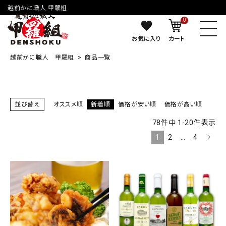
越前かに職人 甲羅組
0
お気に入り
カート
越前かに職人 甲羅組
商品一覧
並び替え
オススメ順
新着順
価格が安い順
価格が高い順
78
件中
1
-
20
件表示
1
2
…
4