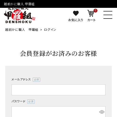
越前かに職人 甲羅組
0
お気に入り
カート
越前かに職人 甲羅組
ログイン
会員登録がお済みのお客様
メールアドレス
(必
須)
パスワード
(必
須)