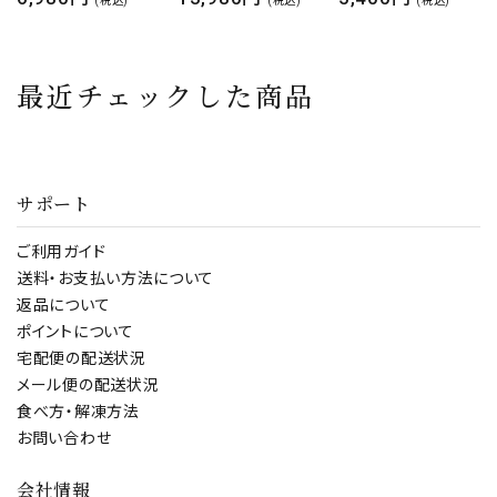
(税込)
(税込)
(税込)
爪1kg タラバガニ
1k（約40～70本入
が選べる！⇒希少な
たらば蟹 かに
り）解凍後800g 蟹
超特大サイズたらば
かに カニ
がに足センターカッ
最近チェックした商品
ト1kg（解凍後
800g） タラバ かに
蟹 カニ タラバ蟹 セ
ンターカット ボイル
サポート
生 超特大
ご利用ガイド
送料・お支払い方法について
返品について
ポイントについて
宅配便の配送状況
メール便の配送状況
食べ方・解凍方法
お問い合わせ
会社情報