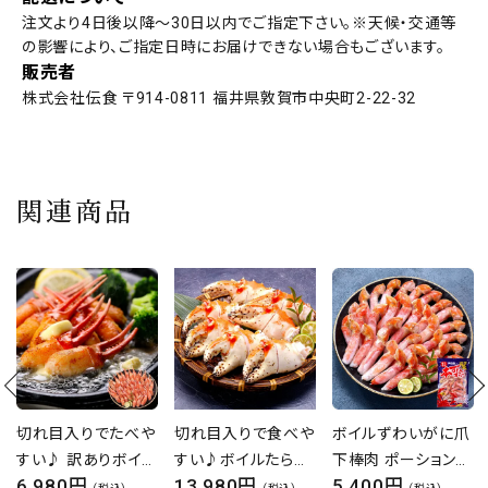
注文より4日後以降〜30日以内でご指定下さい。※天候・交通等
の影響により、ご指定日時にお届けできない場合もございます。
販売者
株式会社伝食 〒914-0811 福井県敦賀市中央町2-22-32
関連商品
切れ目入りで食べや
ボイルずわいがに爪
【8/1～8/7】
すい♪ボイルたらば
下棒肉 ポーション
55％OFFクーポン
13,980円
5,400円
15,980円
がに超特大サイズの
業務用たっぷり
お中元 ボイルor生