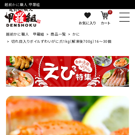
越前かに職人 甲羅組
0
お気に入り
カート
越前かに職人 甲羅組
商品一覧
かに
切れ目入りボイルずわいがに爪1kg（解凍後700g）16～30個