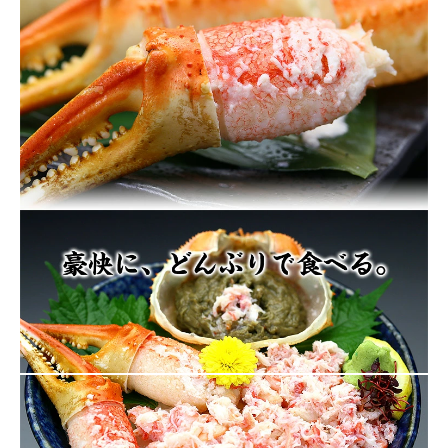
close
注文終了後の変更・キャンセルはお受けできません。
領収書・納品書等は一切同封しておりません。領収書は購入履歴
から印刷してご利用ください。