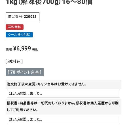
1kg（解凍後700g）16～30個
商品番号
220021
送料無料
クール便（冷凍）
¥
6,999
価格
税込
送料込
[
70
ポイント進呈 ]
注文終了後の変更・キャンセルはお受けできません。
領収書・納品書等は一切同封しておりません。領収書は購入履歴から印刷
してご利用ください。