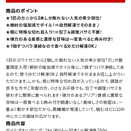
商品のポイント
★1匹のカニから2本しか取れない人気の希少部位！
★絶妙の塩加減でボイル！⇒自然解凍でそのまま♪
★殻に特殊な切れ目入り！⇒包丁＆調理バサミ不要！
★弾力のある食感と濃厚な甘味は一度食べると病み付き！
★1個ずつバラ凍結なので食べる分だけ解凍OK♪
1匹のズワイガニから2個しか取れない人気の希少部位「爪」が数
量限定入荷！絶妙の塩加減でボイル後に、1個ずつバラ凍結してあ
るので、使う分だけ解凍OK♪自然解凍でそのままお召し上がりい
ただけます。しかも、殻に特殊な切れ目が入っているので、調理が
苦手な方やご年配の方、小さなお子様でも、包丁や調理バサミを
使わずに簡単に食べられます！弾力のあるプリプリ食感と濃厚な
甘味は一度食べると病み付き間違いなし！美味しさの秘密は、一
番よく動かす部位だから。筋繊維が発達していて、噛むほどに口の
中にカニの風味が広がります。
商品内容
ボイルずわいがに爪：1kg（約16～30本）※解凍後700g