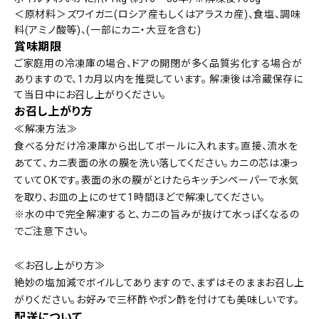
＜原材料＞ズワイガニ(ロシア産もしくはアラスカ産)、食塩、調味
料(アミノ酸等)、(一部にカニ・大豆を含む)
賞味期限
ご家庭用の冷凍庫の場合、ドアの開閉が多く品質劣化する場合が
ありますので、1カ月以内を推奨しています。 解凍後は冷蔵保存に
て当日中にお召し上がりください。
お召し上がり方
≪解凍方法≫
食べる分だけ冷凍庫から出してボールに入れます。直接、流水を
あてて、カニ表面の氷の膜を洗い落してください。カニの芯は凍っ
ていてOKです。表面の氷の膜がとけたらキッチンペーパーで水気
を取り、お皿の上にのせて1時間ほどで解凍してください。
※水の中で完全解凍すると、カニの旨みが抜けて水っぽくなるの
でご注意下さい。
≪お召し上がり方≫
絶妙の塩加減でボイルしてありますので、まずはそのままお召し上
がりください。お好みで三杯酢やポン酢を付けても美味しいです。
配送について